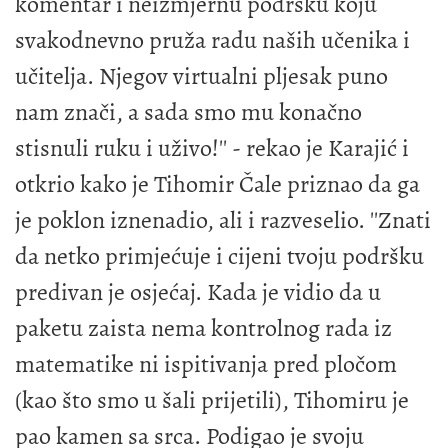
komentar i neizmjernu podršku koju
svakodnevno pruža radu naših učenika i
učitelja. Njegov virtualni pljesak puno
nam znači, a sada smo mu konačno
stisnuli ruku i uživo!'' - rekao je Karajić i
otkrio kako je Tihomir Čale priznao da ga
je poklon iznenadio, ali i razveselio. ''Znati
da netko primjećuje i cijeni tvoju podršku
predivan je osjećaj. Kada je vidio da u
paketu zaista nema kontrolnog rada iz
matematike ni ispitivanja pred pločom
(kao što smo u šali prijetili), Tihomiru je
pao kamen sa srca. Podigao je svoju