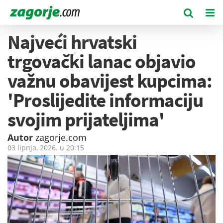
Najveći hrvatski
trgovački lanac objavio
važnu obavijest kupcima:
'Proslijedite informaciju
svojim prijateljima'
Autor
zagorje.com
03 lipnja, 2026. u
20:15