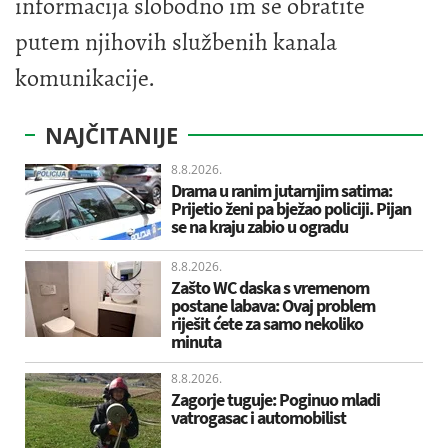
informacija slobodno im se obratite
putem njihovih službenih kanala
komunikacije.
NAJČITANIJE
8.8.2026.
Drama u ranim jutarnjim satima:
Prijetio ženi pa bježao policiji. Pijan
se na kraju zabio u ogradu
8.8.2026.
Zašto WC daska s vremenom
postane labava: Ovaj problem
riješit ćete za samo nekoliko
minuta
8.8.2026.
Zagorje tuguje: Poginuo mladi
vatrogasac i automobilist