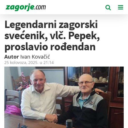
Legendarni zagorski
svećenik, vlč. Pepek,
proslavio rođendan
Autor
Ivan Kovačić
25 kolovoza, 2025. u
21:14