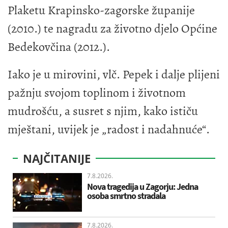
Plaketu Krapinsko-zagorske županije
(2010.) te nagradu za životno djelo Općine
Bedekovčina (2012.).
Iako je u mirovini, vlč. Pepek i dalje plijeni
pažnju svojom toplinom i životnom
mudrošću, a susret s njim, kako ističu
mještani, uvijek je „radost i nadahnuće“.
NAJČITANIJE
7.8.2026.
Nova tragedija u Zagorju: Jedna
osoba smrtno stradala
7.8.2026.