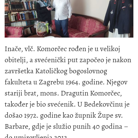
Inače, vlč. Komorčec rođen je u velikoj
obitelji, a svećenički put započeo je nakon
završetka Katoličkog bogoslovnog
fakulteta u Zagrebu 1964. godine. Njegov
stariji brat, mons. Dragutin Komorčec,
također je bio svećenik. U Bedekovčinu je
došao 1972. godine kao župnik Župe sv.
Barbare, gdje je služio punih 40 godina –
do umirovljenja 2012.