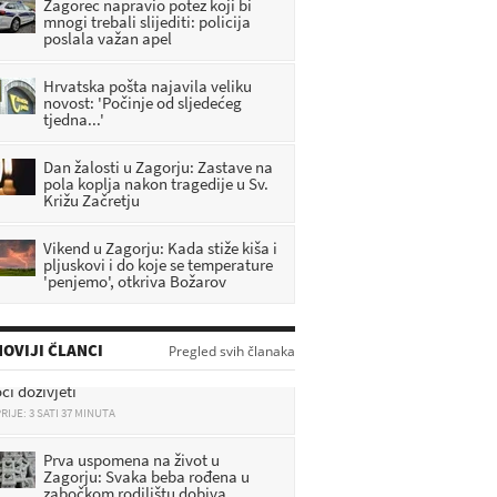
Zagorec napravio potez koji bi
mnogi trebali slijediti: policija
poslala važan apel
Hrvatska pošta najavila veliku
novost: 'Počinje od sljedećeg
tjedna...'
Dan žalosti u Zagorju: Zastave na
pola koplja nakon tragedije u Sv.
Križu Začretju
Vikend u Zagorju: Kada stiže kiša i
pljuskovi i do koje se temperature
'penjemo', otkriva Božarov
Veliki Tabor dobiva novu
atrakciju: Ulaže se 1,2 milijuna
eura, evo što će sve posjetitelji
OVIJI ČLANCI
Pregled svih članaka
ći doživjeti
RIJE: 3 SATI 37 MINUTA
Prva uspomena na život u
Zagorju: Svaka beba rođena u
zabočkom rodilištu dobiva
seban dar