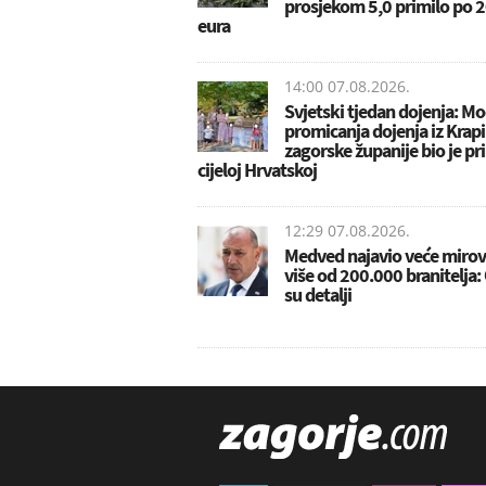
prosjekom 5,0 primilo po 
eura
14:00 07.08.2026.
Svjetski tjedan dojenja: Mo
promicanja dojenja iz Krap
zagorske županije bio je pr
cijeloj Hrvatskoj
12:29 07.08.2026.
Medved najavio veće mirov
više od 200.000 branitelja:
su detalji