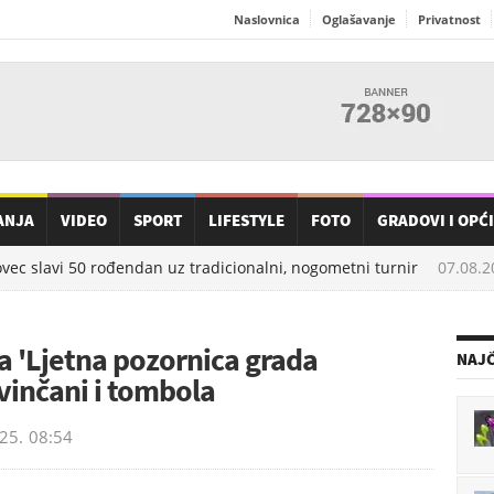
Naslovnica
Oglašavanje
Privatnost
ANJA
VIDEO
SPORT
LIFESTYLE
FOTO
GRADOVI I OPĆ
lavi 50 rođendan uz tradicionalni, nogometni turnir
07.08.2026
 'Ljetna pozornica grada
NAJČ
dvinčani i tombola
25.
08:54