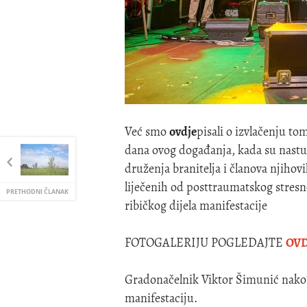
Već smo
ovdje
pisali o izvlačenju to
dana ovog događanja, kada su nastu
druženja branitelja i članova njihovi
liječenih od posttraumatskog stres
PRETHODNI ČLANAK
ribičkog dijela manifestacije
FOTOGALERIJU POGLEDAJTE
OVD
Gradonačelnik Viktor Šimunić nakon
manifestaciju.