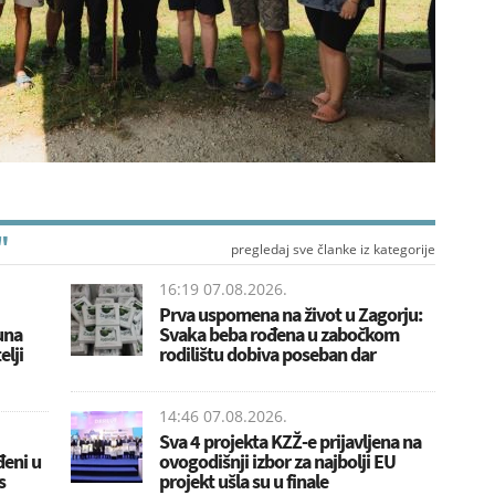
"
pregledaj sve članke iz kategorije
16:19 07.08.2026.
Prva uspomena na život u Zagorju:
juna
Svaka beba rođena u zabočkom
elji
rodilištu dobiva poseban dar
14:46 07.08.2026.
Sva 4 projekta KZŽ-e prijavljena na
đeni u
ovogodišnji izbor za najbolji EU
s
projekt ušla su u finale