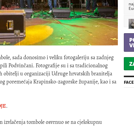
na
Eu
P
V
mbole, sada donosimo i veliku fotogaleriju sa zadnjeg
Z
pili
Podvinčani
. Fotografije su i sa tradicionalnog
h obitelji u organizaciji Udruge hrvatskih branitelja
nog poremećaja Krapinsko-zagorske županije, kao i sa
FAC
JE
.
 izvlačenja tombole osvrnuo se na cjelokupnu