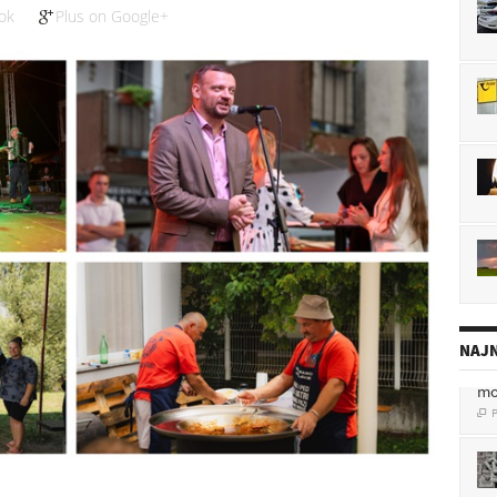
ok
Plus on Google+
NAJN
mo
P

po