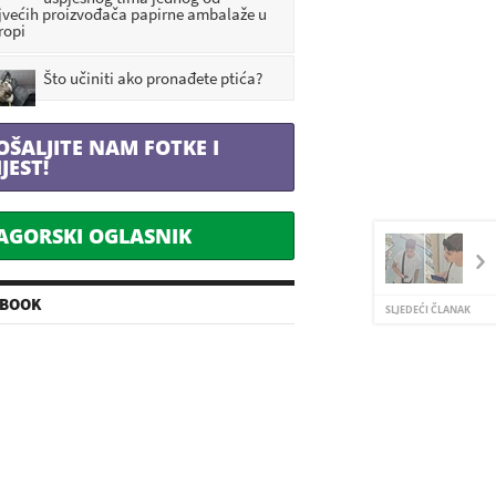
jvećih proizvođača papirne ambalaže u
ropi
Što učiniti ako pronađete ptića?
OŠALJITE NAM FOTKE I
IJEST!
AGORSKI OGLASNIK
EBOOK
SLJEDEĆI ČLANAK