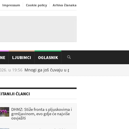
Impressum
Cookie policy
Arhiva članaka
INE
LJUBIMCI
OGLASNIK
. u
19:56
Mnogi ga još čuvaju u podrumu ili na tavanu: Ovaj stari 
ITANIJI ČLANCI
DHMZ: Stiže fronta s pljuskovima i
grmljavinom, evo gdje će najviše
osvježiti