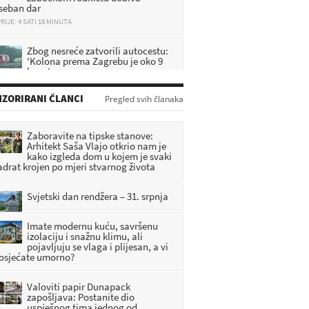
RIJE: 4 SATI 18 MINUTA
Zbog nesreće zatvorili autocestu:
'Kolona prema Zagrebu je oko 9
km...'
RIJE: 4 SATI 43 MINUTA
NK INKOP Poznanovec slavi 50
ZORIRANI ČLANCI
Pregled svih članaka
rođendan uz tradicionalni,
nogometni turnir
RIJE: 16 MINUTA
Zaboravite na tipske stanove:
Arhitekt Saša Vlajo otkrio nam je
kako izgleda dom u kojem je svaki
Hitna intervencija: Muškarac
adrat krojen po mjeri stvarnog života
pronađen ozlijeđen u parku,
policija istražuje što se dogodilo
RIJE: 1 SATI 7 MINUTA
Svjetski dan rendžera – 31. srpnja
Imate modernu kuću, savršenu
izolaciju i snažnu klimu, ali
pojavljuju se vlaga i plijesan, a vi
 osjećate umorno?
Valoviti papir Dunapack
zapošljava: Postanite dio
uspješnog tima jednog od