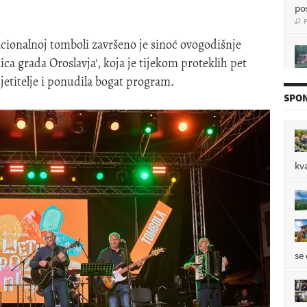
P

icionalnoj tomboli završeno je sinoć ovogodišnje
ica grada Oroslavja', koja je tijekom proteklih pet
P

jetitelje i ponudila bogat program.
SPON
P

kv
P

se