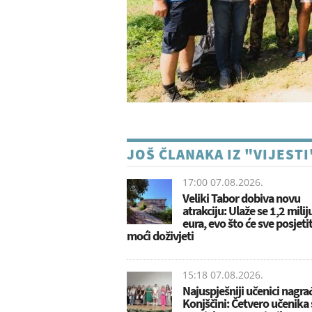
JOŠ ČLANAKA IZ "VIJESTI
17:00 07.08.2026.
Veliki Tabor dobiva novu
atrakciju: Ulaže se 1,2 mili
eura, evo što će sve posjetit
moći doživjeti
15:18 07.08.2026.
Najuspješniji učenici nagra
Konjščini: Četvero učenika 