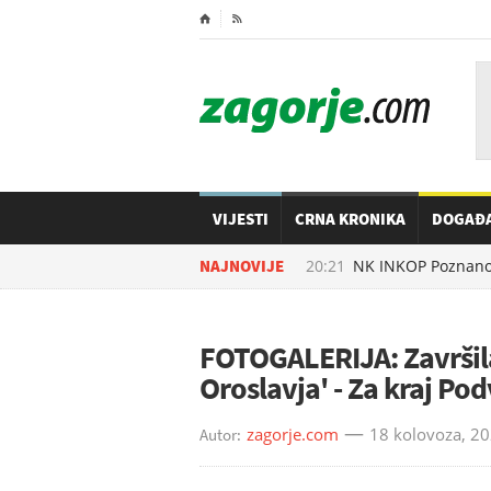
⌂

VIJESTI
CRNA KRONIKA
DOGAĐ
07.08.2026. u
NAJNOVIJE
20:21
NK INKOP Poznanovec s
FOTOGALERIJA: Završila
Oroslavja' - Za kraj Po
zagorje.com
18 kolovoza, 20
Autor: