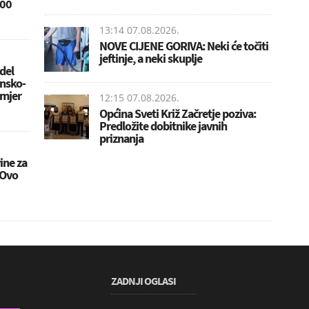
200
13:14 07.08.2026.
NOVE CIJENE GORIVA: Neki će točiti
jeftinje, a neki skuplje
del
insko-
imjer
12:15 07.08.2026.
Općina Sveti Križ Začretje poziva:
Predložite dobitnike javnih
priznanja
ine za
 Ovo
ZADNJI OGLASI