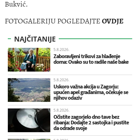
Bukvić.
FOTOGALERIJU POGLEDAJTE
OVDJE
NAJČITANIJE
5.8.2026.
Zaboravljeni trikovi za hlađenje
doma: Ovako su to radile naše bake
5.8.2026.
Uskoro važna akcija u Zagorju:
upućen apel građanima, očekuje se
njihov odaziv
5.8.2026.
Očistite zagorjelo dno tave bez
ribanja: Dodajte 2 sastojka i pustite
da odrade svoje