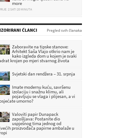
more
RIJE: 2 SATI 20 MINUTA
Zagorje tuguje: Poginuo mladi
vatrogasac i automobilist
ZORIRANI ČLANCI
Pregled svih članaka
RIJE: 20 MINUTA
Sudarili se putnički i teretni vlak,
Zaboravite na tipske stanove:
ima ozlijeđenih
Arhitekt Saša Vlajo otkrio nam je
kako izgleda dom u kojem je svaki
RIJE: 44 MINUTA
adrat krojen po mjeri stvarnog života
Svjetski dan rendžera – 31. srpnja
Imate modernu kuću, savršenu
izolaciju i snažnu klimu, ali
pojavljuju se vlaga i plijesan, a vi
 osjećate umorno?
Valoviti papir Dunapack
zapošljava: Postanite dio
uspješnog tima jednog od
jvećih proizvođača papirne ambalaže u
ropi