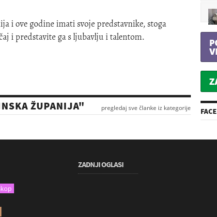
a i ove godine imati svoje predstavnike, stoga
aj i predstavite ga s ljubavlju i talentom.
P
V
Z
INSKA ŽUPANIJA"
pregledaj sve članke iz kategorije
FAC
ZADNJI OGLASI
skop