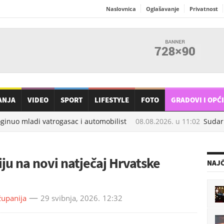
Naslovnica
Oglašavanje
Privatnost
ANJA
VIDEO
SPORT
LIFESTYLE
FOTO
GRADOVI I OPĆ
ginuo mladi vatrogasac i automobilist
08.08.2026. u
11:02
Sudaril
iju na novi natječaj Hrvatske
NAJČ
upanija
29 svibnja, 2026.
12:32