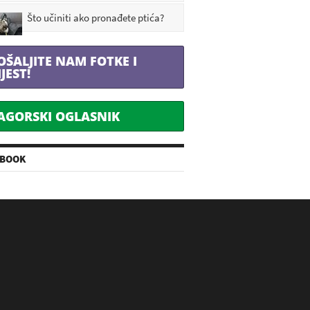
Što učiniti ako pronađete ptića?
OŠALJITE NAM FOTKE I
IJEST!
AGORSKI OGLASNIK
EBOOK