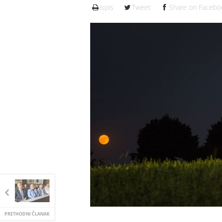
ispis
Tweet
Share on Facebo
PRETHODNI ČLANAK