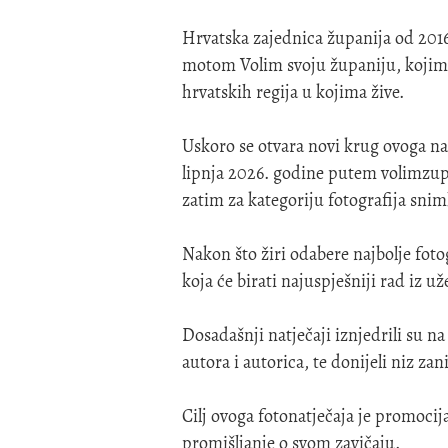
Hrvatska zajednica županija od 2016
motom Volim svoju županiju, kojim a
hrvatskih regija u kojima žive.
Uskoro se otvara novi krug ovoga nat
lipnja 2026. godine putem
volimzu
zatim za kategoriju fotografija snim
Nakon što žiri odabere najbolje fotog
koja će birati najuspješniji rad iz už
Dosadašnji natječaji iznjedrili su na
autora i autorica, te donijeli niz zan
Cilj ovoga fotonatječaja je promocija
promišljanje o svom zavičaju.