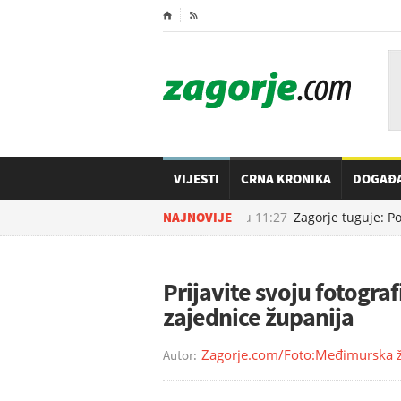
⌂

VIJESTI
CRNA KRONIKA
DOGAĐ
NAJNOVIJE
08.08.2026. u
11:27
Zagorje tuguje: Po
Prijavite svoju fotograf
zajednice županija
Zagorje.com/Foto:Međimurska ž
Autor: