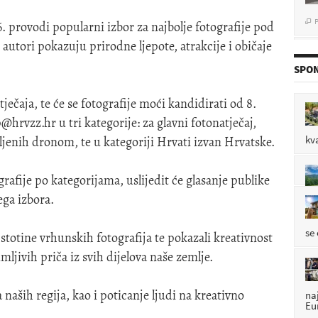
P

. provodi popularni izbor za najbolje fotografije pod
utori pokazuju prirodne ljepote, atrakcije i običaje
SPON
P

ječaja, te će se fotografije moći kandidirati od 8.
p@hrvzz.hr
u tri kategorije: za glavni fotonatječaj,
P

kv
ljenih dronom, te u kategoriji Hrvati izvan Hrvatske.
rafije po kategorijama, uslijedit će glasanje publike
ega izbora.
se
 stotine vrhunskih fotografija te pokazali kreativnost
imljivih priča iz svih dijelova naše zemlje.
 naših regija, kao i poticanje ljudi na kreativno
na
Eu