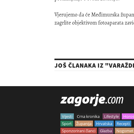
Vjerujemo da će Međimurska županij
zagrlite objektivom fotoaparata zavič
JOŠ ČLANAKA IZ "VARAŽD
Vijesti
Crna kronika
Lifestyle
Horo
Sport
Županija
Hrvatska
Recepti
Sponzorirani članci
Glazba
Nogomet