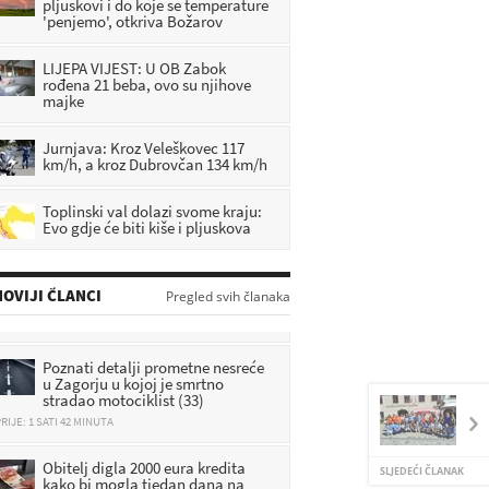
pljuskovi i do koje se temperature
'penjemo', otkriva Božarov
LIJEPA VIJEST: U OB Zabok
rođena 21 beba, ovo su njihove
majke
Jurnjava: Kroz Veleškovec 117
km/h, a kroz Dubrovčan 134 km/h
Toplinski val dolazi svome kraju:
Evo gdje će biti kiše i pljuskova
Detalji užasa: Uhitili su ženu (37)
zbog smrti 71-godišnjeg
muškarca
OVIJI ČLANCI
Pregled svih članaka
RIJE: 1 SATI 10 MINUTA
Poznati detalji prometne nesreće
u Zagorju u kojoj je smrtno
stradao motociklist (33)
RIJE: 1 SATI 42 MINUTA
Obitelj digla 2000 eura kredita
kako bi mogla tjedan dana na
SLJEDEĆI ČLANAK