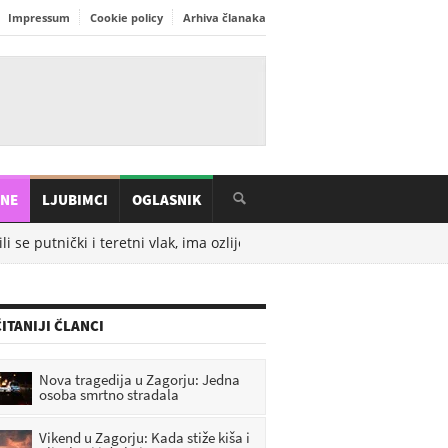
Impressum
Cookie policy
Arhiva članaka
INE
LJUBIMCI
OGLASNIK
i se putnički i teretni vlak, ima ozlijeđenih
08.08.2026. u
10:37
De
ITANIJI ČLANCI
Nova tragedija u Zagorju: Jedna
osoba smrtno stradala
Vikend u Zagorju: Kada stiže kiša i