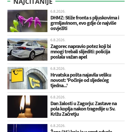
NAJČITANIJE
6.8.2026.
DHMZ: Stiže fronta s pljuskovima i
grmljavinom, evo gdje će najviše
osvježiti
6.8.2026.
Zagorec napravio potez koji bi
mnogi trebali slijediti: policija
poslala važan apel
6.8.2026.
Hrvatska pošta najavila veliku
novost: 'Počinje od sljedećeg
tjedna...'
6.8.2026.
Dan žalosti u Zagorju: Zastave na
pola koplja nakon tragedije u Sv.
Križu Začretju
6.8.2026.
Žena (35) koja je u smrt odvela