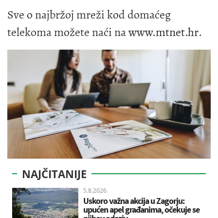
Sve o najbržoj mreži kod domaćeg
telekoma možete naći na
www.mtnet.hr
.
NAJČITANIJE
5.8.2026.
Uskoro važna akcija u Zagorju:
upućen apel građanima, očekuje se