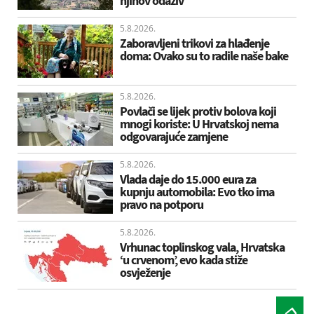
njihov odaziv
5.8.2026.
Zaboravljeni trikovi za hlađenje
doma: Ovako su to radile naše bake
5.8.2026.
Povlači se lijek protiv bolova koji
mnogi koriste: U Hrvatskoj nema
odgovarajuće zamjene
5.8.2026.
Vlada daje do 15.000 eura za
kupnju automobila: Evo tko ima
pravo na potporu
5.8.2026.
Vrhunac toplinskog vala, Hrvatska
‘u crvenom’, evo kada stiže
osvježenje