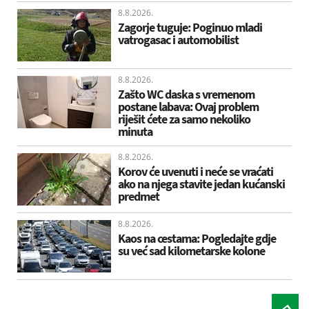
8.8.2026.
Zagorje tuguje: Poginuo mladi
vatrogasac i automobilist
8.8.2026.
Zašto WC daska s vremenom
postane labava: Ovaj problem
riješit ćete za samo nekoliko
minuta
8.8.2026.
Korov će uvenuti i neće se vraćati
ako na njega stavite jedan kućanski
predmet
8.8.2026.
Kaos na cestama: Pogledajte gdje
su već sad kilometarske kolone