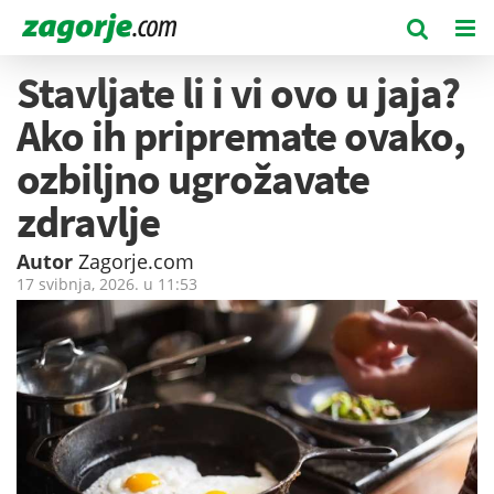
Stavljate li i vi ovo u jaja?
Ako ih pripremate ovako,
ozbiljno ugrožavate
zdravlje
Autor
Zagorje.com
17 svibnja, 2026. u
11:53