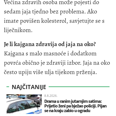
Većina zdravih osoba može pojesti do
sedam jaja tjedno bez problema. Ako
imate povišen kolesterol, savjetujte se s
liječnikom.
Je li kajgana zdravija od jaja na oko?
Kajgana s malo masnoće i dodatkom
povrća obično je zdraviji izbor. Jaja na oko
često upiju više ulja tijekom prženja.
NAJČITANIJE
8.8.2026.
Drama u ranim jutarnjim satima:
Prijetio ženi pa bježao policiji. Pijan
se na kraju zabio u ogradu