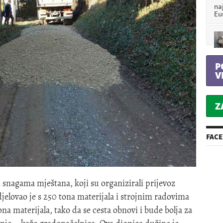
na
Eu
P
V
Z
FAC
 snagama mještana, koji su organizirali prijevoz
jelovao je s 250 tona materijala i strojnim radovima
na materijala, tako da se cesta obnovi i bude bolja za