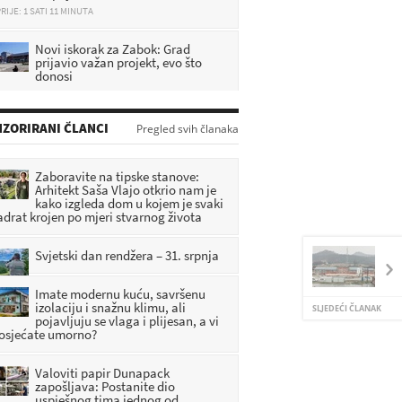
Novi iskorak za Zabok: Grad
prijavio važan projekt, evo što
donosi
RIJE: 1 SATI 36 MINUTA
Suša pustoši hrvatske pašnjake,
ZORIRANI ČLANCI
uginulo preko 10 životinja:
Pregled svih članaka
'Mladunčad slijedi majke i umire
mulju'
RIJE: 5 MINUTA
Zaboravite na tipske stanove:
Arhitekt Saša Vlajo otkrio nam je
kako izgleda dom u kojem je svaki
Uhićen općinski načelnik: Sumnja
adrat krojen po mjeri stvarnog života
se da je susjedu prijetio smrću
RIJE: 25 MINUTA
Svjetski dan rendžera – 31. srpnja
Imate modernu kuću, savršenu
izolaciju i snažnu klimu, ali
SLJEDEĆI ČLANAK
pojavljuju se vlaga i plijesan, a vi
 osjećate umorno?
Valoviti papir Dunapack
zapošljava: Postanite dio
uspješnog tima jednog od