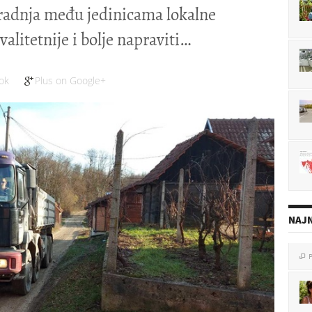
uradnja među jedinicama lokalne
litetnije i bolje napraviti
ok
Plus on Google+
NAJN
P

P
