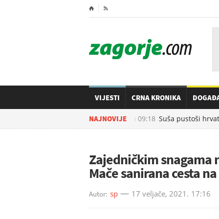
⌂

VIJESTI
CRNA KRONIKA
DOGAĐ
06.08.2026. u
NAJNOVIJE
09:18
Suša pustoši hrvatske
Zajedničkim snagama mj
Mače sanirana cesta na 
sp
17 veljače, 2021.
17:16
Autor: