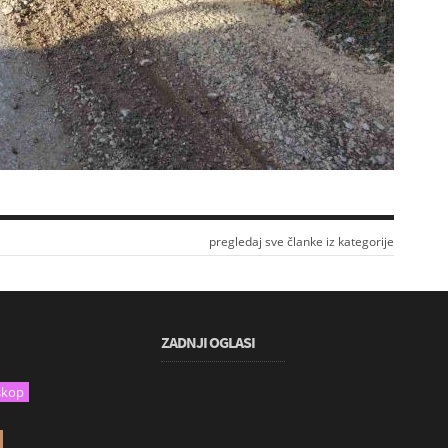
pregledaj sve članke iz kategorije
ZADNJI OGLASI
skop