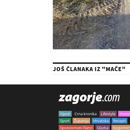
JOŠ ČLANAKA IZ "MAČE"
Vijesti
Crna kronika
Lifestyle
Horo
Sport
Županija
Hrvatska
Recepti
Sponzorirani članci
Glazba
Nogomet