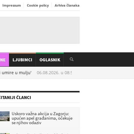
Impressum
Cookie policy
Arhiva članaka
INE
LJUBIMCI
OGLASNIK
mire u mulju'
06.08.2026. u
08:58
Uhićen općinski načelnik: Sumn
ITANIJI ČLANCI
Uskoro važna akcija u Zagorju:
upućen apel građanima, očekuje
se njihov odaziv