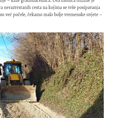
nje – kaže gradonačelnica. Ova dionica dužine je
a nerazvrstanih cesta na kojima se vrše posipavanja
 su već počele, čekamo malo bolje vremenske uvjete –