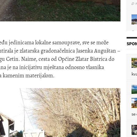
P

eđu jedinicama lokalne samouprave, sve se može
SPON
entirala je zlatarska gradonačelnica Jasenka Auguštan –
u 
egu Cetin. Naime, cesta od Općine Zlatar Bistrica do
P

na je na inicijativu mještana odnosno vlasnika
kv
na kamenim materijalom.
P

se