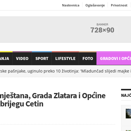
Naslovnica
Oglašavanje
Privatnost
ANJA
VIDEO
SPORT
LIFESTYLE
FOTO
GRADOVI I OPĆ
 pašnjake, uginulo preko 10 životinja: 'Mladunčad slijedi majke i u
eštana, Grada Zlatara i Općine
NAJČ
brijegu Cetin