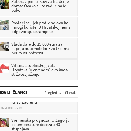
Zaboravljeni trikovi za hlađenje
doma: Ovako su to radile naše
bake
Povlači se lijek protiv bolova koji
mnogi koriste: U Hrvatskoj nema
odgovarajuće zamjene
Vlada daje do 15.000 eura za
kupnju automobila: Evo tko ima
pravo na potporu
Vrhunac toplinskog vala,
Hrvatska ‘u crvenom’, evo kada
stiže osvježenje
Dan žalosti u Zagorju: Zastave na
pola koplja nakon tragedije u Sv.
OVIJI ČLANCI
Pregled svih članaka
Križu Začretju
RIJE: 45 MINUTA
Vremenska prognoza: U Zagorju
će temperature dosezati 40
stupnjeva!
RIJE: 1 SATI 11 MINUTA