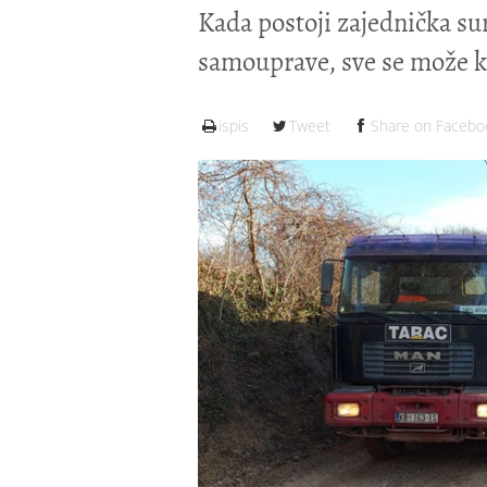
Kada postoji zajednička s
samouprave, sve se može kva
ispis
Tweet
Share on Facebo