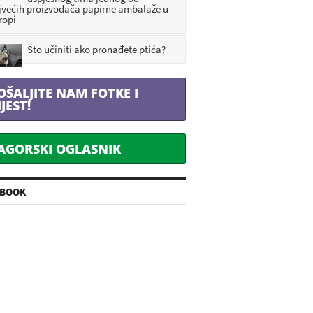
jvećih proizvođača papirne ambalaže u
ropi
Što učiniti ako pronađete ptića?
OŠALJITE NAM FOTKE I
IJEST!
AGORSKI OGLASNIK
EBOOK