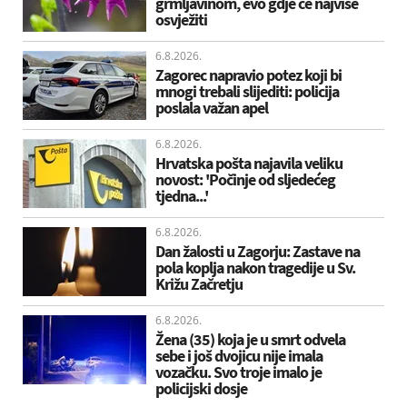
grmljavinom, evo gdje će najviše
osvježiti
6.8.2026.
Zagorec napravio potez koji bi
mnogi trebali slijediti: policija
poslala važan apel
6.8.2026.
Hrvatska pošta najavila veliku
novost: 'Počinje od sljedećeg
tjedna...'
6.8.2026.
Dan žalosti u Zagorju: Zastave na
pola koplja nakon tragedije u Sv.
Križu Začretju
6.8.2026.
Žena (35) koja je u smrt odvela
sebe i još dvojicu nije imala
vozačku. Svo troje imalo je
policijski dosje