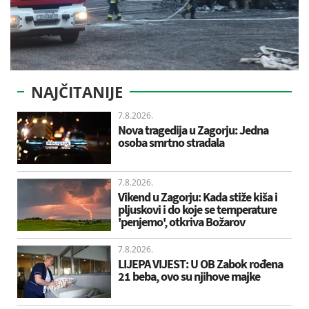
NAJČITANIJE
7.8.2026.
Nova tragedija u Zagorju: Jedna
osoba smrtno stradala
7.8.2026.
Vikend u Zagorju: Kada stiže kiša i
pljuskovi i do koje se temperature
'penjemo', otkriva Božarov
7.8.2026.
LIJEPA VIJEST: U OB Zabok rođena
21 beba, ovo su njihove majke