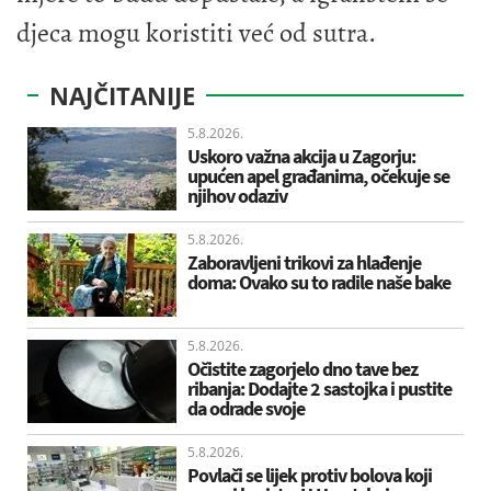
djeca mogu koristiti već od sutra.
NAJČITANIJE
5.8.2026.
Uskoro važna akcija u Zagorju:
upućen apel građanima, očekuje se
njihov odaziv
5.8.2026.
Zaboravljeni trikovi za hlađenje
doma: Ovako su to radile naše bake
5.8.2026.
Očistite zagorjelo dno tave bez
ribanja: Dodajte 2 sastojka i pustite
da odrade svoje
5.8.2026.
Povlači se lijek protiv bolova koji