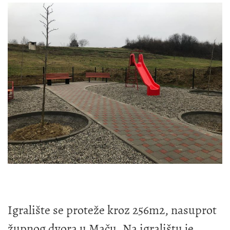
Igralište se proteže kroz 256m2, nasuprot
župnog dvora u Maču. Na igralištu je