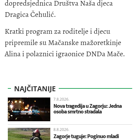
dopredsjednica Društva Naša djeca
Dragica Čehulić.
Kratki program za roditelje i djecu
pripremile su Mačanske mažoretkinje
Alina i polaznici igraonice DNDa Mače.
NAJČITANIJE
7.8.2026.
Nova tragedija u Zagorju: Jedna
osoba smrtno stradala
8.8.2026.
Zagorje tuguje: Poginuo mladi