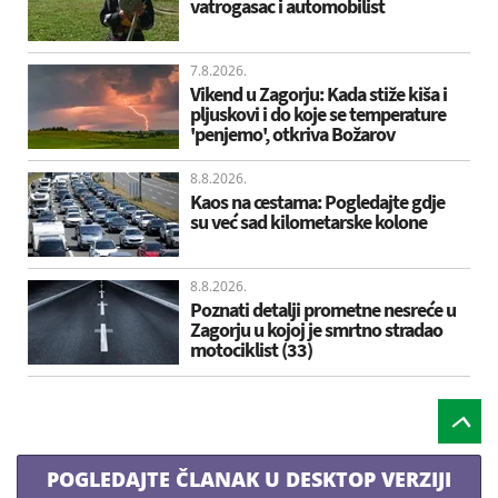
vatrogasac i automobilist
7.8.2026.
Vikend u Zagorju: Kada stiže kiša i
pljuskovi i do koje se temperature
'penjemo', otkriva Božarov
8.8.2026.
Kaos na cestama: Pogledajte gdje
su već sad kilometarske kolone
8.8.2026.
Poznati detalji prometne nesreće u
Zagorju u kojoj je smrtno stradao
motociklist (33)
POGLEDAJTE ČLANAK U DESKTOP VERZIJI