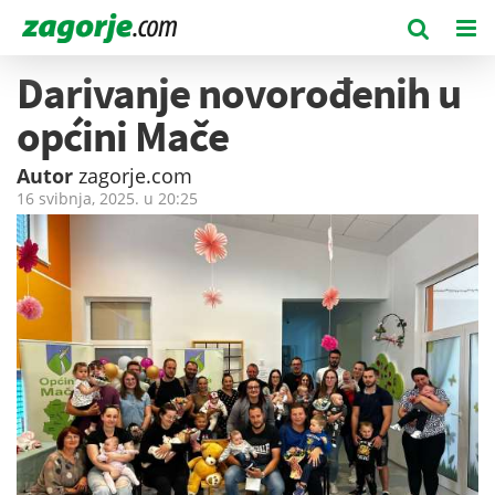
Darivanje novorođenih u
općini Mače
Autor
zagorje.com
16 svibnja, 2025. u
20:25