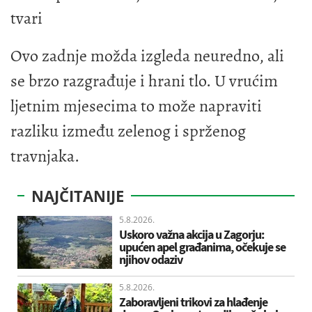
tvari
Ovo zadnje možda izgleda neuredno, ali
se brzo razgrađuje i hrani tlo. U vrućim
ljetnim mjesecima to može napraviti
razliku između zelenog i sprženog
travnjaka.
NAJČITANIJE
5.8.2026.
Uskoro važna akcija u Zagorju:
upućen apel građanima, očekuje se
njihov odaziv
5.8.2026.
Zaboravljeni trikovi za hlađenje