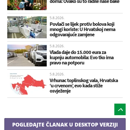
doma: Ovako su to radile naše bake
5.8.2026.
Povlači se lijek protiv bolova koji
mnogi koriste: U Hrvatskoj nema
odgovarajuće zamjene
5.8.2026.
Vlada daje do 15.000 eura za
kupnju automobila: Evo tko ima
pravo na potporu
5.8.2026.
Vrhunac toplinskog vala, Hrvatska
‘u crvenom’, evo kada stiže
osvježenje
POGLEDAJTE ČLANAK U DESKTOP VERZIJI