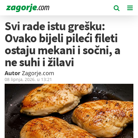
Svi rade istu grešku:
Ovako bijeli pileći fileti
ostaju mekani i sočni, a
ne suhi i žilavi
Autor
Zagorje.com
08 lipnja, 2026. u
13:21