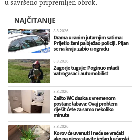
u savršeno pripremljen obrok.
NAJČITANIJE
8.8.2026.
Drama u ranim jutarnjim satima:
Prijetio ženi pa bježao policiji. Pijan
se na kraju zabio u ogradu
8.8.2026.
Zagorje tuguje: Poginuo mladi
vatrogasac i automobilist
8.8.2026.
Zašto WC daska s vremenom
postane labava: Ovaj problem
riješit ćete za samo nekoliko
minuta
8.8.2026.
Korov će uvenuti i neće se vraćati
ako na njega stavite jedan kućanski