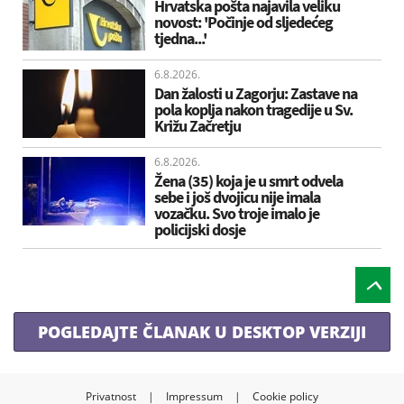
Hrvatska pošta najavila veliku
novost: 'Počinje od sljedećeg
tjedna...'
6.8.2026.
Dan žalosti u Zagorju: Zastave na
pola koplja nakon tragedije u Sv.
Križu Začretju
6.8.2026.
Žena (35) koja je u smrt odvela
sebe i još dvojicu nije imala
vozačku. Svo troje imalo je
policijski dosje
POGLEDAJTE ČLANAK U DESKTOP VERZIJI
Privatnost
|
Impressum
|
Cookie policy