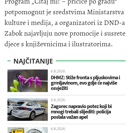
Program „Čitaj mi! – pričice po gradu“
potpomognut je sredstvima Ministarstva
kulture i medija, a organizatori iz DND-a
Zabok najavljuju nove promocije i susrete
djece s književnicima i ilustratorima.
NAJČITANIJE
6.8.2026.
DHMZ: Stiže fronta s pljuskovima i
grmljavinom, evo gdje će najviše
osvježiti
6.8.2026.
Zagorec napravio potez koji bi
mnogi trebali slijediti: policija
poslala važan apel
6.8.2026.