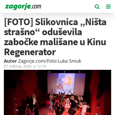
[FOTO] Slikovnica „Ništa
strašno“ oduševila
zabočke mališane u Kinu
Regenerator
Autor
Zagorje.com/Foto:Luka Smuk
07 svibnja, 2026. u
12:19