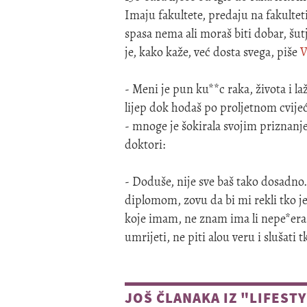
Imaju fakultete, predaju na fakultet
spasa nema ali moraš biti dobar, šutje
je, kako kaže, već dosta svega, piše
V
- Meni je pun ku**c raka, života i la
lijep dok hodaš po proljetnom cvijeć
- mnoge je šokirala svojim priznanjem
doktori:
- Doduše, nije sve baš tako dosadn
diplomom, zovu da bi mi rekli tko j
koje imam, ne znam ima li nepe*era. N
umrijeti, ne piti alou veru i slušati 
JOŠ ČLANAKA IZ "LIFEST