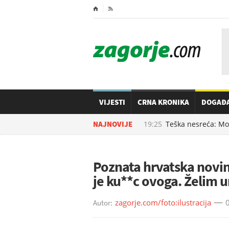
⌂

VIJESTI
CRNA KRONIKA
DOGAĐ
08.08.2026. u
NAJNOVIJE
19:25
Teška nesreća: Moto
Poznata hrvatska novin
je ku**c ovoga. Želim u
zagorje.com/foto:ilustracija
0
Autor: