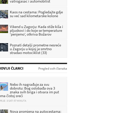
vatrogasac i automobilist
Kaos na cestama: Pogledajte gdje
su već sad kilometarske kolone
Vikend u Zagorju: Kada stiže kiša i
pljuskovi i do koje se temperature
'penjemo', otkriva Božarov
Poznati detalji prometne nesreće
u Zagorju u kojoj je smrtno
stradao motociklist (33)
OVIJI ČLANCI
Pregled svih članaka
Nebo ih nagrađuje za svu
dobrotu: Bog oslobađa ova 3
znaka svih briga i otvara im put
ema čistoj sreći
RIJE: 3 SATI 57 MINUTA
Nova promjena na autocestama:
Imate ovu karticu? Od 1.