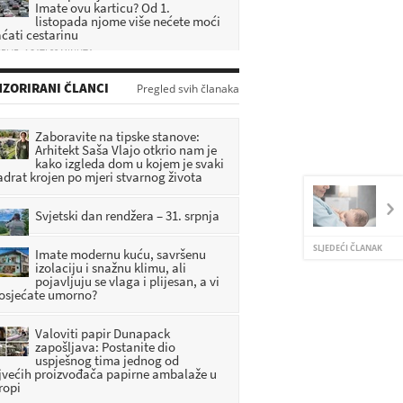
listopada njome više nećete moći
aćati cestarinu
RIJE: 4 SATI 22 MINUTA
Teška nesreća: Motociklist
ZORIRANI ČLANCI
Pregled svih članaka
poginuo u sudaru s automobilom
RIJE: 10 MINUTA
Zaboravite na tipske stanove:
Plenković: Očevid će pokazati
Arhitekt Saša Vlajo otkrio nam je
uzrok nesreće, dobro je da nema
kako izgleda dom u kojem je svaki
žrtava
adrat krojen po mjeri stvarnog života
RIJE: 25 MINUTA
Svjetski dan rendžera – 31. srpnja
U tijeku je 29. Maraton lađa:
Rekordna 31 posada traži pobjedu
SLJEDEĆI ČLANAK
Imate modernu kuću, savršenu
RIJE: 37 MINUTA
izolaciju i snažnu klimu, ali
pojavljuju se vlaga i plijesan, a vi
 osjećate umorno?
Valoviti papir Dunapack
zapošljava: Postanite dio
uspješnog tima jednog od
jvećih proizvođača papirne ambalaže u
ropi