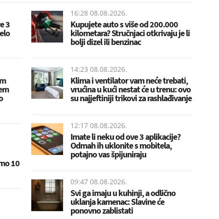
16:28 08.08.2026.
e 3
Kupujete auto s više od 200.000
jelo
kilometara? Stručnjaci otkrivaju je li
bolji dizel ili benzinac
14:23 08.08.2026.
om
Klima i ventilator vam neće trebati,
lem
vrućina u kući nestat će u trenu: ovo
o
su najjeftiniji trikovi za rashlađivanje
12:17 08.08.2026.
Imate li neku od ove 3 aplikacije?
Odmah ih uklonite s mobitela,
potajno vas špijuniraju
amo 10
09:47 08.08.2026.
Svi ga imaju u kuhinji, a odlično
uklanja kamenac: Slavine će
ponovno zablistati