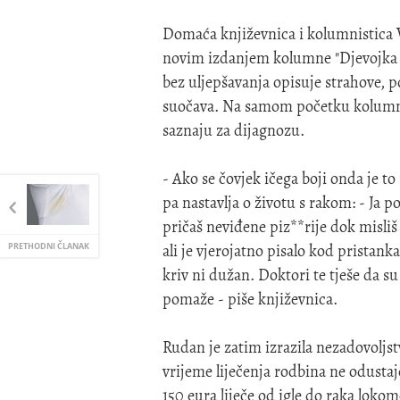
Domaća književnica i kolumnistica 
novim izdanjem kolumne "Djevojka u 
bez uljepšavanja opisuje strahove, po
suočava. Na samom početku kolumne 
saznaju za dijagnozu.
- Ako se čovjek ičega boji onda je to 
pa nastavlja o životu s rakom: - Ja p
pričaš neviđene piz**rije dok misliš 
ali je vjerojatno pisalo kod pristanka
PRETHODNI ČLANAK
kriv ni dužan. Doktori te tješe da su
pomaže - piše književnica.
Rudan je zatim izrazila nezadovoljst
vrijeme liječenja rodbina ne odustaje
150 eura liječe od igle do raka loko