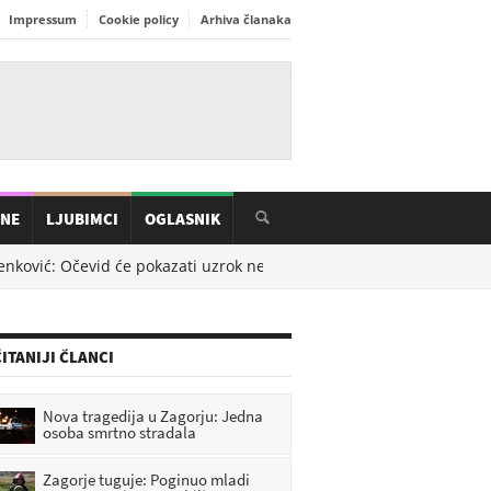
Impressum
Cookie policy
Arhiva članaka
INE
LJUBIMCI
OGLASNIK
nković: Očevid će pokazati uzrok nesreće, dobro je da nema žrtava
ITANIJI ČLANCI
Nova tragedija u Zagorju: Jedna
osoba smrtno stradala
Zagorje tuguje: Poginuo mladi