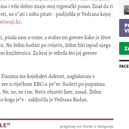
ima i vrlo dobro znaju svoj trgovački posao. Znaš da ti
ti, ne s*ati i ništa pitati - podijelila je Vedrana kojoj
ečernji.hr
.
P
V
ži, pisala sam o tome, a stalno mi govore kako je život
u. Ne želim hodati po cvijeću, želim biti ispod njega
Z
 književnica. Za kraj je otkrila što joj govore
FAC
o. Danima me kojekakvi doktori, naglašavam s
e sve u riječkom KBC-u pe*er. Sudeći po popisima
e, ne, ne i ne. Neću objaviti liste, zasad. Želim
tko koga je*e - zaključila je Vedrana Rudan.
YLE"
pregledaj sve članke iz kategorije