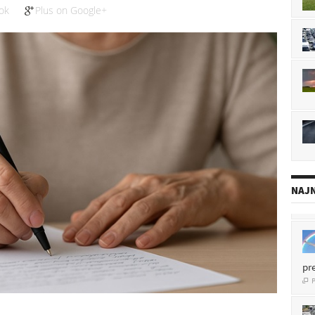
ok
Plus on Google+
NAJN
pr
P
