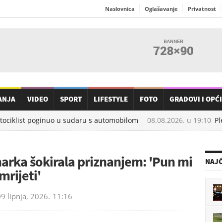
Naslovnica
Oglašavanje
Privatnost
ANJA
VIDEO
SPORT
LIFESTYLE
FOTO
GRADOVI I OPĆ
ciklist poginuo u sudaru s automobilom
08.08.2026. u
19:10
Ple
arka šokirala priznanjem: 'Pun mi
NAJČ
mrijeti'
9 lipnja, 2026.
11:16