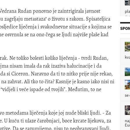
pl
Vedrana Rudan ponovno je zaintrigirala javnost
P

zagrljaju metastaza" o životu s rakom. Spisateljica
sljedice liječenja i svakodnevne situacije s kojima se
SPON
osvrnula se na ono čega se ljudi najviše plaše kad
P

kv
rak. Ne toliko bolesti koliko liječenja - tvrdi Rudan,
P

ojma nisam imala da rak izaziva halucinacije i da
da si Ciceron. Naravno da ti to nitko prije nije rekao,
 na zahvat. Ali tko to čita? Kasnije je kasno iako nisi ni
P

 “vidjeli i veće ispade od tvojih”. Međutim, to ne
se
vo metodama liječenja koje joj nude bliski ljudi. - Za
. U kuću ti ulaze čarobnjaci, boce krcate lijekova, za
na
Eu
motive. Da se razumijemo, nisu to neobrazovani ljudi.