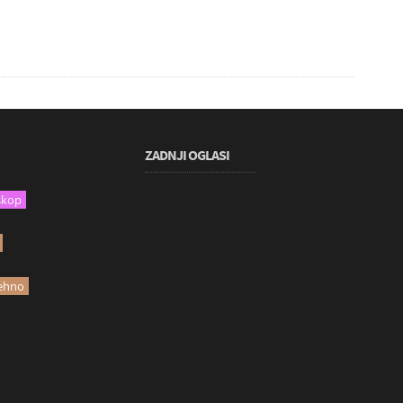
ZADNJI OGLASI
skop
ehno