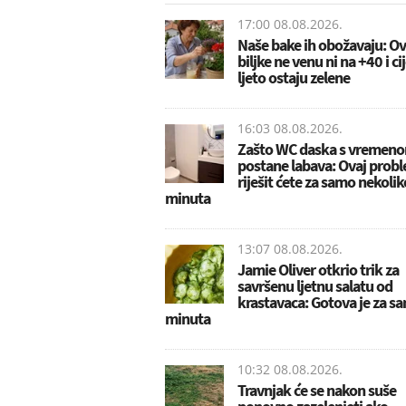
17:00 08.08.2026.
Naše bake ih obožavaju: Ov
biljke ne venu ni na +40 i ci
ljeto ostaju zelene
16:03 08.08.2026.
Zašto WC daska s vremen
postane labava: Ovaj prob
riješit ćete za samo nekolik
minuta
13:07 08.08.2026.
Jamie Oliver otkrio trik za
savršenu ljetnu salatu od
krastavaca: Gotova je za s
minuta
10:32 08.08.2026.
Travnjak će se nakon suše