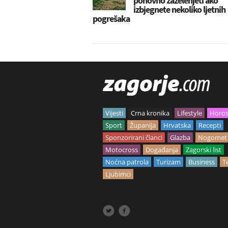
ponovno zazelenjeti ako
izbjegnete nekoliko ljetnih
pogrešaka
Vijesti
Crna kronika
Lifestyle
Horo
Sport
Županija
Hrvatska
Recepti
Sponzorirani članci
Glazba
Nogomet
Motocross
Događanja
Zagorski list
Noćna patrola
Turizam
Business
T
Ljubimci

