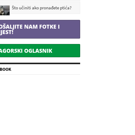
Što učiniti ako pronađete ptića?
OŠALJITE NAM FOTKE I
IJEST!
AGORSKI OGLASNIK
EBOOK