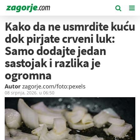
Kako da ne usmrdite kuću
dok pirjate crveni luk:
Samo dodajte jedan
sastojak i razlika je
ogromna
Autor
zagorje.com/foto:pexels
08 srpnja, 2026. u
06:50