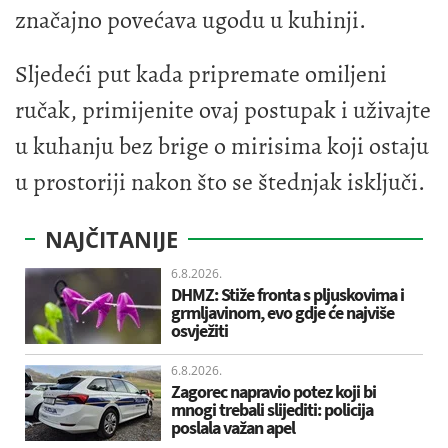
značajno povećava ugodu u kuhinji.
Sljedeći put kada pripremate omiljeni
ručak, primijenite ovaj postupak i uživajte
u kuhanju bez brige o mirisima koji ostaju
u prostoriji nakon što se štednjak isključi.
NAJČITANIJE
6.8.2026.
DHMZ: Stiže fronta s pljuskovima i
grmljavinom, evo gdje će najviše
osvježiti
6.8.2026.
Zagorec napravio potez koji bi
mnogi trebali slijediti: policija
poslala važan apel