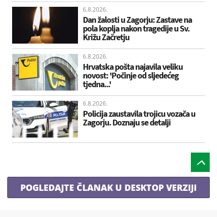
6.8.2026.
Dan žalosti u Zagorju: Zastave na
pola koplja nakon tragedije u Sv.
Križu Začretju
6.8.2026.
Hrvatska pošta najavila veliku
novost: 'Počinje od sljedećeg
tjedna...'
6.8.2026.
Policija zaustavila trojicu vozača u
Zagorju. Doznaju se detalji
POGLEDAJTE ČLANAK U DESKTOP VERZIJI