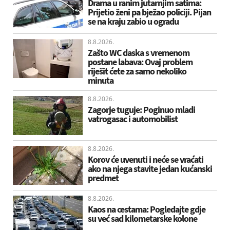
Drama u ranim jutarnjim satima:
Prijetio ženi pa bježao policiji. Pijan
se na kraju zabio u ogradu
8.8.2026.
Zašto WC daska s vremenom
postane labava: Ovaj problem
riješit ćete za samo nekoliko
minuta
8.8.2026.
Zagorje tuguje: Poginuo mladi
vatrogasac i automobilist
8.8.2026.
Korov će uvenuti i neće se vraćati
ako na njega stavite jedan kućanski
predmet
8.8.2026.
Kaos na cestama: Pogledajte gdje
su već sad kilometarske kolone