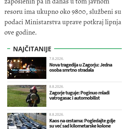
zaposlenih pa ih danas u tom javnom
resoru ima ukupno oko 9800, službeni su
podaci Ministarstva uprave potkraj lipnja
ove godine.
NAJČITANIJE
7.8.2026.
Nova tragedija u Zagorju: Jedna
osoba smrtno stradala
8.8.2026.
Zagorje tuguje: Poginuo mladi
vatrogasac i automobilist
8.8.2026.
Kaos na cestama: Pogledajte gdje
su već sad kilometarske kolone