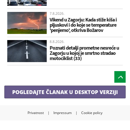
7.8.2026.
Vikend u Zagorju: Kada stiže kiša i
pljuskovi i do koje se temperature
'penjemo', otkriva Božarov
8.8.2026.
Poznati detalji prometne nesreće u
Zagorju u kojoj je smrtno stradao
motociklist (33)
POGLEDAJTE ČLANAK U DESKTOP VERZIJI
Privatnost
|
Impressum
|
Cookie policy