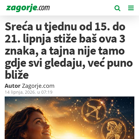
Sreća u tjednu od 15. do
21. lipnja stiže baš ova 3
znaka, a tajna nije tamo
gdje svi gledaju, već puno
bliže
Autor
Zagorje.com
14 lipnja, 2026. u
07:19