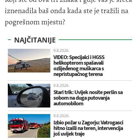
iznenadila baš onda kada ste je tražili na
pogrešnom mjestu?
NAJČITANIJE
9.8.2026.
VIDEO: Specijalci i HGSS
helikopterom spašavali
ozlijeđenog muškarca s
nepristupačnog terena
9.8.2026.
Stari trik: Uvijek nosite peršin sa
sobom na duga putovanja
automobilom
9.8.2026.
Izbio požar u Zagorju: Vatrogasci
hitno izašli na teren, intervencija
još uvijek traje