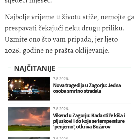
sljedeći mjesec.
Najbolje vrijeme u životu stiže, nemojte ga
prespavati čekajući neku drugu priliku.
Uzmite ono što vam pripada, jer ljeto
2026. godine ne prašta oklijevanje.
NAJČITANIJE
7.8.2026.
Nova tragedija u Zagorju: Jedna
osoba smrtno stradala
7.8.2026.
Vikend u Zagorju: Kada stiže kiša i
pljuskovi i do koje se temperature
'penjemo', otkriva Božarov
7.8.2026.