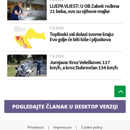
LIJEPA VIJEST: U OB Zabok rođena
21 beba, ovo su njihove majke
7.8.2026.
Toplinski val dolazi svome kraju:
Evo gdje će biti kiše i pljuskova
7.8.2026.
Jurnjava: Kroz Veleškovec 117
km/h, a kroz Dubrovčan 134 km/h
POGLEDAJTE ČLANAK U DESKTOP VERZIJI
Privatnost
|
Impressum
|
Cookie policy