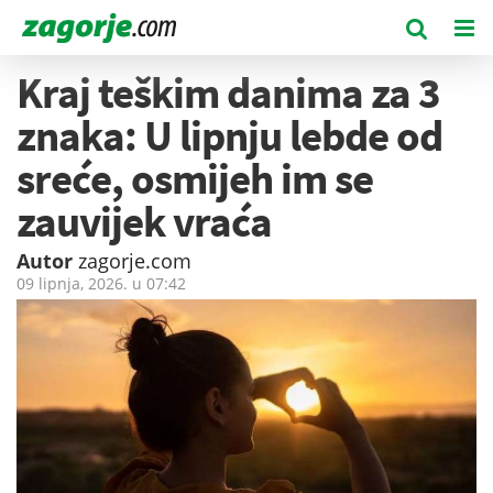
Kraj teškim danima za 3
znaka: U lipnju lebde od
sreće, osmijeh im se
zauvijek vraća
Autor
zagorje.com
09 lipnja, 2026. u
07:42