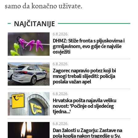
samo da konačno uživate.
NAJČITANIJE
6.8.2026.
DHMZ: Stiže fronta s pljuskovima i
grmljavinom, evo gdje će najviše
osvježiti
6.8.2026.
Zagorec napravio potez koji bi
mnogi trebali slijediti: policija
poslala važan apel
6.8.2026.
Hrvatska pošta najavila veliku
novost: 'Počinje od sljedećeg
tjedna...'
6.8.2026.
Dan žalosti u Zagorju: Zastave na
pola koplja nakon tragedije u Sv.