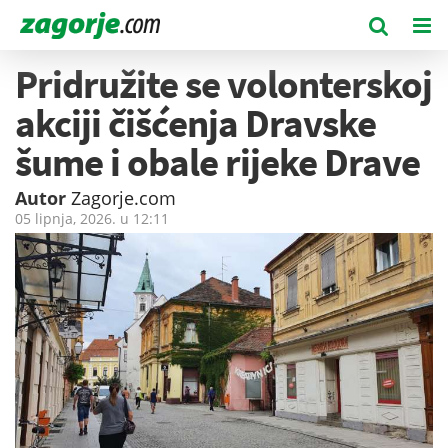
Pridružite se volonterskoj
akciji čišćenja Dravske
šume i obale rijeke Drave
Autor
Zagorje.com
05 lipnja, 2026. u
12:11