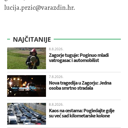
lucija.przic@varazdin.hr
.
NAJČITANIJE
8.8.2026.
Zagorje tuguje: Poginuo mladi
vatrogasac i automobilist
7.8.2026.
Nova tragedija u Zagorju: Jedna
osoba smrtno stradala
8.8.2026.
Kaos na cestama: Pogledajte gdje
su već sad kilometarske kolone