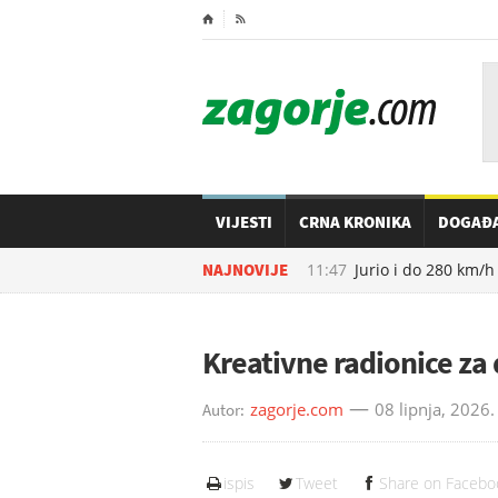
⌂

VIJESTI
CRNA KRONIKA
DOGAĐ
08.08.2026. u
NAJNOVIJE
11:47
Jurio i do 280 km/h po 
Kreativne radionice za 
zagorje.com
08 lipnja, 2026.
Autor:
ispis
Tweet
Share on Facebo