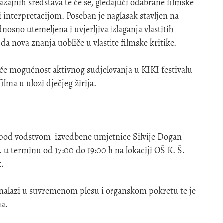
ažajnih sredstava te će se, gledajući odabrane filmske
 interpretacijom. Poseban je naglasak stavljen na
nosno utemeljena i uvjerljiva izlaganja vlastitih
 nova znanja uobliče u vlastite filmske kritike.
t će mogućnost aktivnog sudjelovanja u KIKI festivalu
lma u ulozi dječjeg žirija.
” pod vodstvom izvedbene umjetnice Silvije Dogan
6. u terminu od 17:00 do 19:00 h na lokaciji OŠ K. Š.
k.
onalazi u suvremenom plesu i organskom pokretu te je
na.