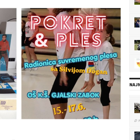
NAJN
P

P
