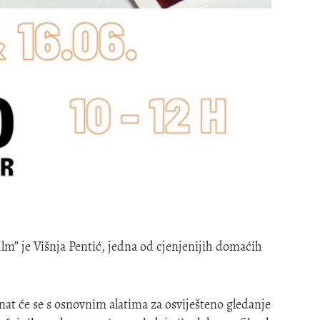
film” je Višnja Pentić, jedna od cjenjenijih domaćih
nat će se s osnovnim alatima za osviješteno gledanje