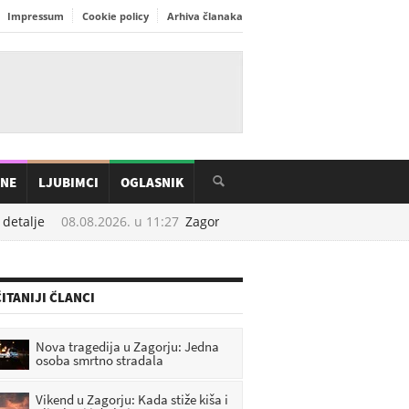
Impressum
Cookie policy
Arhiva članaka
INE
LJUBIMCI
OGLASNIK
alje
08.08.2026. u
11:27
Zagorje tuguje: Poginuo mladi vatrogasac
ITANIJI ČLANCI
Nova tragedija u Zagorju: Jedna
osoba smrtno stradala
Vikend u Zagorju: Kada stiže kiša i