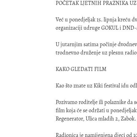
POČETAK LJETNIH PRAZNIKA UZ
Već u ponedjeljak 15. lipnja kreću d
organizaciji udruge GOKUL i DND-
U jutarnjim satima počinje dvodnev
trodnevno druženje uz plesnu radion
KAKO GLEDATI FILM
Kao što znate uz Kiki festival idu odl
Pozivamo roditelje ili polaznike da 
film koja će se održati u ponedjeljak 
Regenerator, Ulica mladih 2, Zabok
Radionica je namijenjena djeci od 10