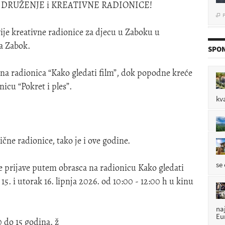
 DRUŽENJE i KREATIVNE RADIONICE!
vije kreativne radionice za djecu u Zaboku u
a Zabok.
P

SPON
na radionica “Kako gledati film”, dok popodne kreće
icu “Pokret i ples”.
P

kv
P

ične radionice, tako je i ove godine.
se
se prijave putem obrasca na radionicu Kako gledati
15. i utorak 16. lipnja 2026. od 10:00 - 12:00 h u kinu
.
na
Eu
 do 15 godina. ž