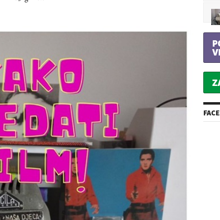
P
V
Z
FAC