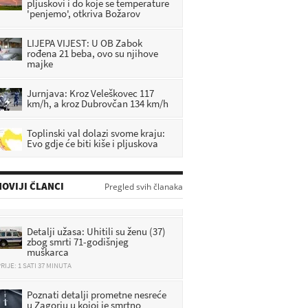
pljuskovi i do koje se temperature
'penjemo', otkriva Božarov
LIJEPA VIJEST: U OB Zabok
rođena 21 beba, ovo su njihove
majke
Jurnjava: Kroz Veleškovec 117
km/h, a kroz Dubrovčan 134 km/h
Toplinski val dolazi svome kraju:
Evo gdje će biti kiše i pljuskova
OVIJI ČLANCI
Pregled svih članaka
Detalji užasa: Uhitili su ženu (37)
zbog smrti 71-godišnjeg
muškarca
RIJE: 1 SATI 37 MINUTA
Poznati detalji prometne nesreće
u Zagorju u kojoj je smrtno
stradao motociklist (33)
RIJE: 2 SATI 10 MINUTA