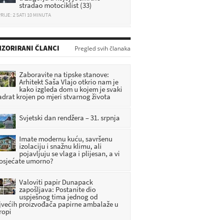
Jurio i do 280 km/h po zagorskim
cestama, vozio nogama i sve
snimao: Policija objavila detalje
RIJE: 27 MINUTA
ZORIRANI ČLANCI
Pregled svih članaka
Zagorje tuguje: Poginuo mladi
vatrogasac i automobilist
Zaboravite na tipske stanove:
Arhitekt Saša Vlajo otkrio nam je
RIJE: 47 MINUTA
kako izgleda dom u kojem je svaki
adrat krojen po mjeri stvarnog života
Sudarili se putnički i teretni vlak,
ima ozlijeđenih
Svjetski dan rendžera – 31. srpnja
RIJE: 1 SATI 11 MINUTA
Imate modernu kuću, savršenu
izolaciju i snažnu klimu, ali
pojavljuju se vlaga i plijesan, a vi
 osjećate umorno?
Valoviti papir Dunapack
zapošljava: Postanite dio
uspješnog tima jednog od
jvećih proizvođača papirne ambalaže u
ropi