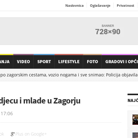
Naslovnica
Oglašavanje
Privatnost
ANJA
VIDEO
SPORT
LIFESTYLE
FOTO
GRADOVI I OPĆ
zagorskim cestama, vozio nogama i sve snimao: Policija objavila det
djecu i mlade u Zagorju
NAJČ
17:06
ok
Plus on Google+