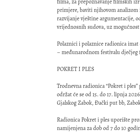
filma, za prepoznavanje filmskih izr
primjere, baviti njihovom analizom i
razvijanje vještine argumentacije, od
vrijednosnih sudova, uz mogućnost da
Polaznici i polaznice radionica ima
– međunarodnom festivalu dječjeg fi
POKRET I PLES
Trodnevna radionica “Pokret i ples
održat će se od 15. do 17. lipnja 202
Gjalskog Zabok, Đački put bb, Zabo
Radionica Pokret i ples uporište pr
namijenjena za dob od 7 do 10 godi