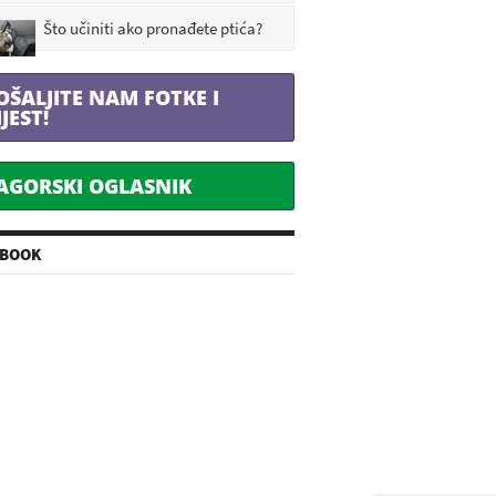
Što učiniti ako pronađete ptića?
OŠALJITE NAM FOTKE I
IJEST!
AGORSKI OGLASNIK
EBOOK