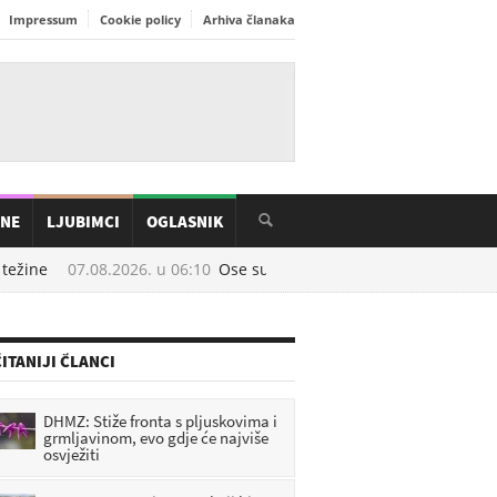
Impressum
Cookie policy
Arhiva članaka
INE
LJUBIMCI
OGLASNIK
ežine
07.08.2026. u
06:10
Ose su najaktivnije u kolovozu: Prirodni 
ITANIJI ČLANCI
DHMZ: Stiže fronta s pljuskovima i
grmljavinom, evo gdje će najviše
osvježiti