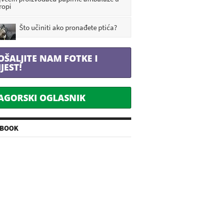
ropi
Što učiniti ako pronađete ptića?
OŠALJITE NAM FOTKE I
IJEST!
AGORSKI OGLASNIK
EBOOK