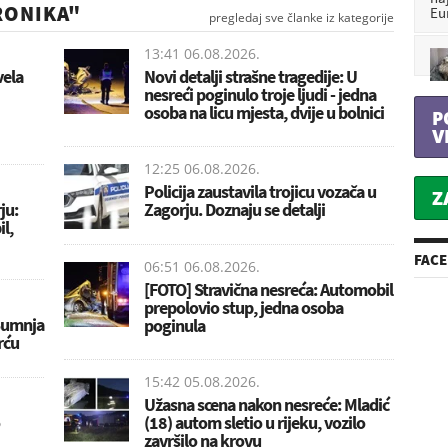
RONIKA"
Eu
pregledaj sve članke iz kategorije
13:41 06.08.2026.
vela
Novi detalji strašne tragedije: U
nesreći poginulo troje ljudi - jedna
osoba na licu mjesta, dvije u bolnici
P
V
12:25 06.08.2026.
Policija zaustavila trojicu vozača u
Z
ju:
Zagorju. Doznaju se detalji
l,
FAC
06:51 06.08.2026.
[FOTO] Stravična nesreća: Automobil
prepolovio stup, jedna osoba
 Sumnja
poginula
rću
15:42 05.08.2026.
Užasna scena nakon nesreće: Mladić
(18) autom sletio u rijeku, vozilo
završilo na krovu