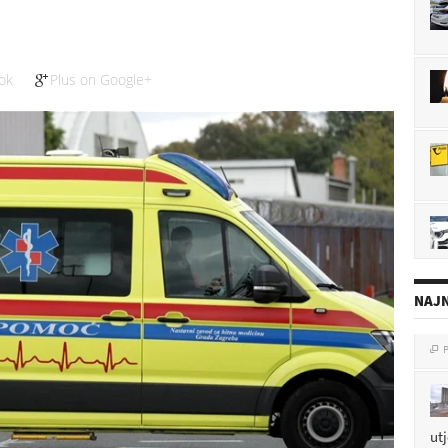
ok
Plus on Google+
NAJN
P

ut
P
