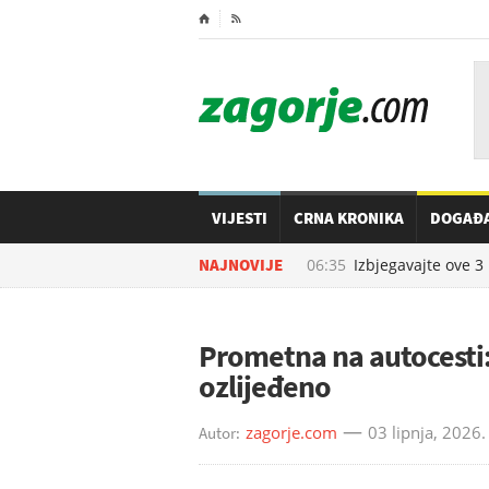
⌂

VIJESTI
CRNA KRONIKA
DOGAĐ
07.08.2026. u
NAJNOVIJE
06:35
Izbjegavajte ove 3 n
Prometna na autocesti: S
ozlijeđeno
zagorje.com
03 lipnja, 2026.
Autor: