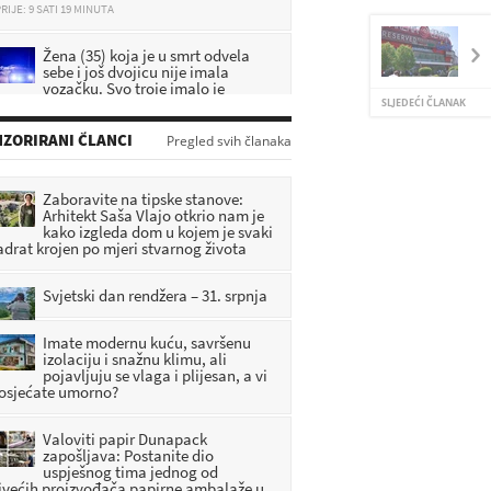
Žena (35) koja je u smrt odvela
sebe i još dvojicu nije imala
vozačku. Svo troje imalo je
icijski dosje
SLJEDEĆI ČLANAK
RIJE: 9 SATI 40 MINUTA
ZORIRANI ČLANCI
Pregled svih članaka
DA SE NE ZABORAVI: U Pregradi
predstavljena knjiga o zagorskim
braniteljima
Zaboravite na tipske stanove:
Arhitekt Saša Vlajo otkrio nam je
RIJE: 7 SATI 33 MINUTA
kako izgleda dom u kojem je svaki
adrat krojen po mjeri stvarnog života
[FOTO] Umjetnost, priče i
tradicija obilježili vikend u
Radoboju
Svjetski dan rendžera – 31. srpnja
RIJE: 8 SATI 25 MINUTA
Imate modernu kuću, savršenu
izolaciju i snažnu klimu, ali
pojavljuju se vlaga i plijesan, a vi
 osjećate umorno?
Valoviti papir Dunapack
zapošljava: Postanite dio
uspješnog tima jednog od
jvećih proizvođača papirne ambalaže u