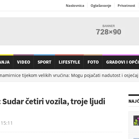
Naslovnica
Oglašavanje
Privatnost
ANJA
VIDEO
SPORT
LIFESTYLE
FOTO
GRADOVI I OPĆ
amirnice tijekom velikih vrućina: Mogu pojačati nadutost i osjećaj t
udar četiri vozila, troje ljudi
NAJČ
15:11