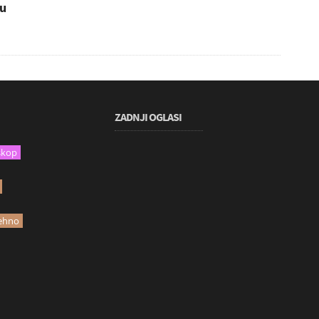
 u
ZADNJI OGLASI
skop
ehno