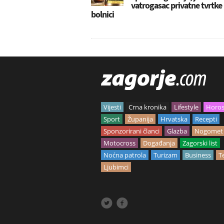
vatrogasac privatne tvrtke
bolnici
Vijesti
Crna kronika
Lifestyle
Horo
Sport
Županija
Hrvatska
Recepti
Sponzorirani članci
Glazba
Nogomet
Motocross
Događanja
Zagorski list
Noćna patrola
Turizam
Business
T
Ljubimci

