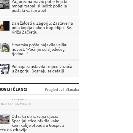
Zagorec napravio potez koji bi
mnogi trebali slijediti: policija
poslala važan apel
Dan žalosti u Zagorju: Zastave na
pola koplja nakon tragedije u Sv.
Križu Začretju
Hrvatska pošta najavila veliku
novost: 'Počinje od sljedećeg
tjedna...'
Policija zaustavila trojicu vozača
u Zagorju. Doznaju se detalji
DHMZ: Stiže fronta s pljuskovima i
OVIJI ČLANCI
Pregled svih članaka
grmljavinom, evo gdje će najviše
osvježiti
RIJE: 8 SATI 57 MINUTA
Od raka do razvoja djece:
Specijalistica otkrila kako
kemikalije otpada u Gospiću
ječu na zdravlje
RIJE: 9 SATI 19 MINUTA