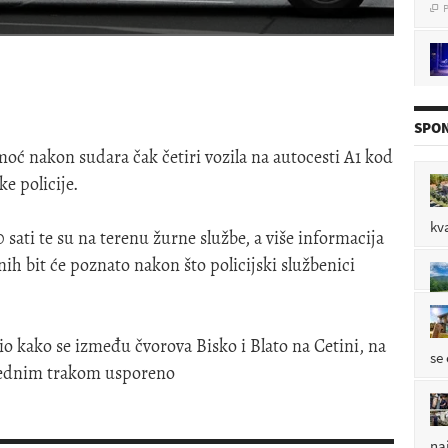
pol
P

SPON
omoć nakon sudara čak četiri vozila na autocesti A1 kod
ke policije.
P

kv
 sati te su na terenu žurne službe, a više informacija
nih bit će poznato nakon što policijski službenici
P

io kako se između čvorova Bisko i Blato na Cetini, na
se
jednim trakom usporeno
na