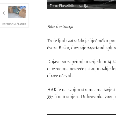
Foto: Pixsell/Ilustracija
PRETHODNI ČLANAK
Foto: ilustracija
Troje ljudi zatražilo je liječničku p
čvora Bisko, doznaje
24sata
od splits
Dojavu su zaprimili u srijedu u 14.20
o uzrocima nesreće i stanju ozlijeđe
obave očevid.
HAK je na svojim stranicama izvjest
397. km u smjeru Dubrovnika vozi 