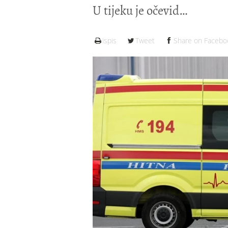
U tijeku je očevid
ispis
Tweet
Share on Facebo