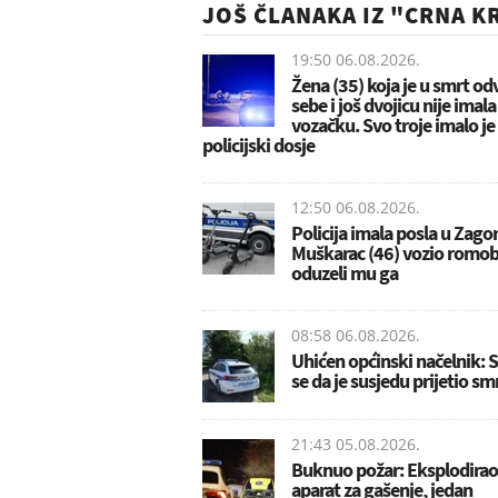
JOŠ ČLANAKA IZ "CRNA K
19:50 06.08.2026.
Žena (35) koja je u smrt od
sebe i još dvojicu nije imala
vozačku. Svo troje imalo je
policijski dosje
12:50 06.08.2026.
Policija imala posla u Zagor
Muškarac (46) vozio romobi
oduzeli mu ga
08:58 06.08.2026.
Uhićen općinski načelnik:
se da je susjedu prijetio sm
21:43 05.08.2026.
Buknuo požar: Eksplodirao
aparat za gašenje, jedan