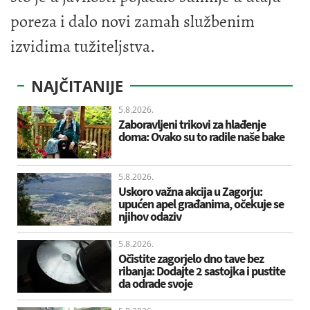
poreza i dalo novi zamah službenim
izvidima tužiteljstva.
NAJČITANIJE
5.8.2026.
Zaboravljeni trikovi za hlađenje
doma: Ovako su to radile naše bake
5.8.2026.
Uskoro važna akcija u Zagorju:
upućen apel građanima, očekuje se
njihov odaziv
5.8.2026.
Očistite zagorjelo dno tave bez
ribanja: Dodajte 2 sastojka i pustite
da odrade svoje