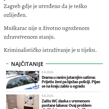
Zagreb gdje je utvrđeno da je teško
ozlijeđen.
Muškarac nije u životno ugroženom
zdravstvenom stanju.
Kriminalističko istraživanje je u tijeku.
NAJČITANIJE
8.8.2026.
Drama u ranim jutarnjim satima:
Prijetio ženi pa bježao policiji. Pijan
se na kraju zabio u ogradu
8.8.2026.
Zašto WC daska s vremenom
postane labava: Ovaj problem