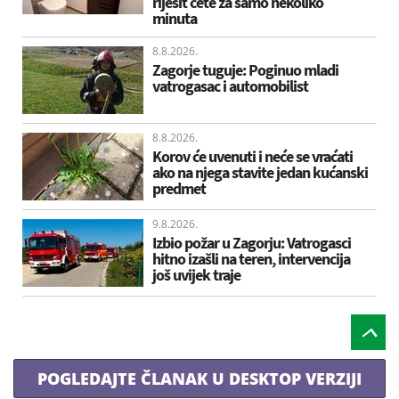
riješit ćete za samo nekoliko
minuta
8.8.2026.
Zagorje tuguje: Poginuo mladi
vatrogasac i automobilist
8.8.2026.
Korov će uvenuti i neće se vraćati
ako na njega stavite jedan kućanski
predmet
9.8.2026.
Izbio požar u Zagorju: Vatrogasci
hitno izašli na teren, intervencija
još uvijek traje
POGLEDAJTE ČLANAK U DESKTOP VERZIJI