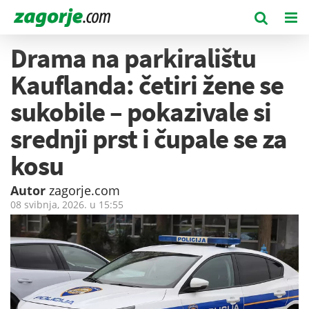
Drama na parkiralištu
Kauflanda: četiri žene se
sukobile – pokazivale si
srednji prst i čupale se za
kosu
Autor
zagorje.com
08 svibnja, 2026. u
15:55