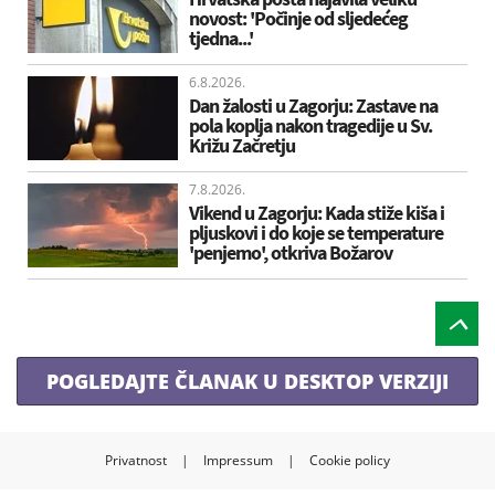
novost: 'Počinje od sljedećeg
tjedna...'
6.8.2026.
Dan žalosti u Zagorju: Zastave na
pola koplja nakon tragedije u Sv.
Križu Začretju
7.8.2026.
Vikend u Zagorju: Kada stiže kiša i
pljuskovi i do koje se temperature
'penjemo', otkriva Božarov
POGLEDAJTE ČLANAK U DESKTOP VERZIJI
Privatnost
|
Impressum
|
Cookie policy