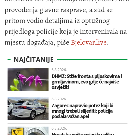
provođenja glavne rasprave, a sud se
pritom vodio detaljima iz optužnog
prijedloga policije koja je intervenirala na
mjestu događaja, piše
Bjelovar.live
.
NAJČITANIJE
6.8.2026.
DHMZ: Stiže fronta s pljuskovima i
grmljavinom, evo gdje će najviše
osvježiti
6.8.2026.
Zagorec napravio potez koji bi
mnogi trebali slijediti: policija
poslala važan apel
6.8.2026.
Hrvatska pošta najavila veliku