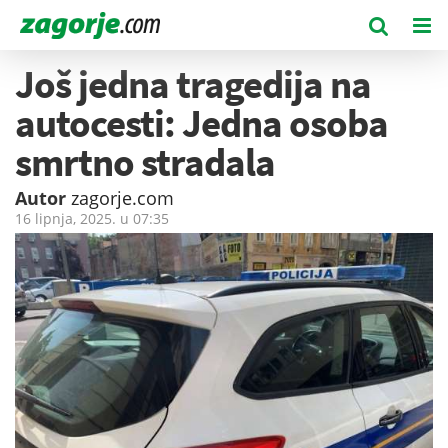
Još jedna tragedija na
autocesti: Jedna osoba
smrtno stradala
Autor
zagorje.com
16 lipnja, 2025. u
07:35