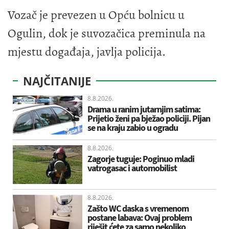
Vozač je prevezen u Opću bolnicu u
Ogulin, dok je suvozačica preminula na
mjestu događaja, javlja policija.
NAJČITANIJE
8.8.2026.
Drama u ranim jutarnjim satima:
Prijetio ženi pa bježao policiji. Pijan
se na kraju zabio u ogradu
8.8.2026.
Zagorje tuguje: Poginuo mladi
vatrogasac i automobilist
8.8.2026.
Zašto WC daska s vremenom
postane labava: Ovaj problem
riješit ćete za samo nekoliko