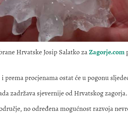
brane Hrvatske Josip Salatko za
Zagorje.com
p
e i prema procjenama ostat će u pogonu sljedeća
sada zadržava sjevernije od Hrvatskog zagorja.
odručje, no određena mogućnost razvoja nevrem