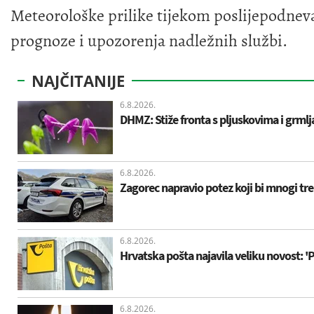
Meteorološke prilike tijekom poslijepodneva 
prognoze i upozorenja nadležnih službi.
NAJČITANIJE
6.8.2026.
DHMZ: Stiže fronta s pljuskovima i grmlja
6.8.2026.
Zagorec napravio potez koji bi mnogi treba
6.8.2026.
Hrvatska pošta najavila veliku novost: 'Po
6.8.2026.