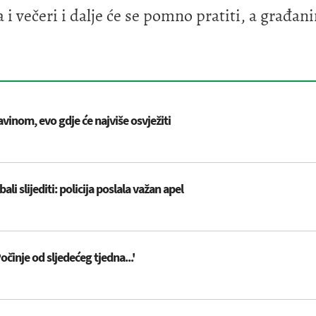
i večeri i dalje će se pomno pratiti, a građa
vinom, evo gdje će najviše osvježiti
li slijediti: policija poslala važan apel
činje od sljedećeg tjedna...'