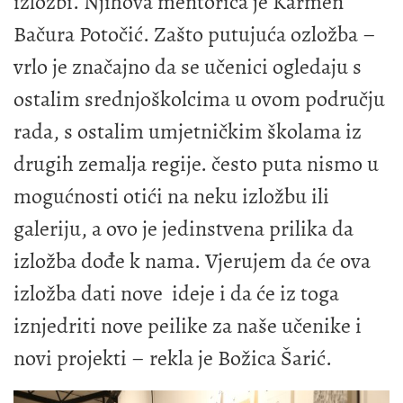
izložbi. Njihova mentorica je Karmen
Bačura Potočić. Zašto putujuća ozložba –
vrlo je značajno da se učenici ogledaju s
ostalim srednjoškolcima u ovom području
rada, s ostalim umjetničkim školama iz
drugih zemalja regije. često puta nismo u
mogućnosti otići na neku izložbu ili
galeriju, a ovo je jedinstvena prilika da
izložba dođe k nama. Vjerujem da će ova
izložba dati nove ideje i da će iz toga
iznjedriti nove peilike za naše učenike i
novi projekti – rekla je Božica Šarić.