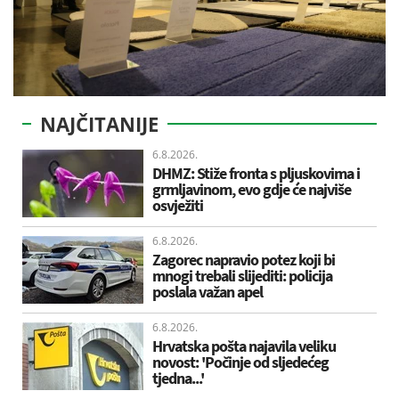
NAJČITANIJE
6.8.2026.
DHMZ: Stiže fronta s pljuskovima i
grmljavinom, evo gdje će najviše
osvježiti
6.8.2026.
Zagorec napravio potez koji bi
mnogi trebali slijediti: policija
poslala važan apel
6.8.2026.
Hrvatska pošta najavila veliku
novost: 'Počinje od sljedećeg
tjedna...'