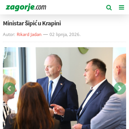
Ministar Šipić u Krapini
Autor:
Rikard Jadan
02 lipnja, 2026.