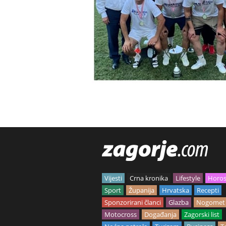
Vijesti
Crna kronika
Lifestyle
Horo
Sport
Županija
Hrvatska
Recepti
Sponzorirani članci
Glazba
Nogomet
Motocross
Događanja
Zagorski list