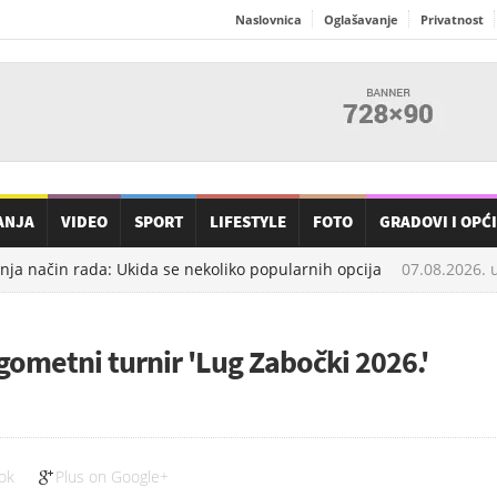
Naslovnica
Oglašavanje
Privatnost
ANJA
VIDEO
SPORT
LIFESTYLE
FOTO
GRADOVI I OPĆ
a način rada: Ukida se nekoliko popularnih opcija
07.08.2026. u
metni turnir 'Lug Zabočki 2026.'
ok
Plus on Google+