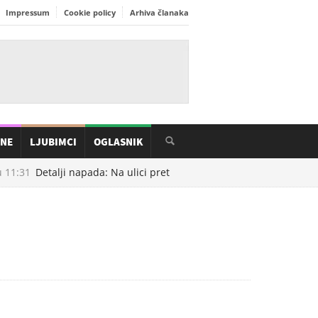
Impressum
Cookie policy
Arhiva članaka
INE
LJUBIMCI
OGLASNIK
11:31
Detalji napada: Na ulici pretučen VAR sudac i direktor Zračn