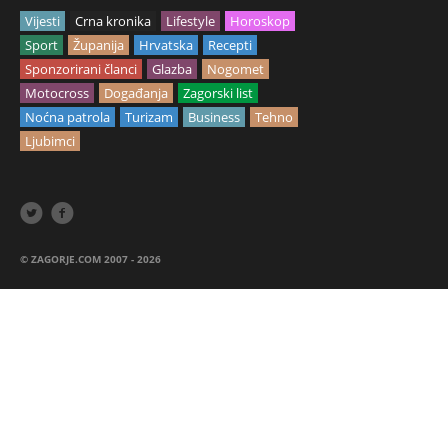
Vijesti
Crna kronika
Lifestyle
Horoskop
Sport
Županija
Hrvatska
Recepti
Sponzorirani članci
Glazba
Nogomet
Motocross
Događanja
Zagorski list
Noćna patrola
Turizam
Business
Tehno
Ljubimci


© ZAGORJE.COM 2007 - 2026