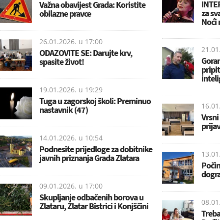
INTER
Važna obavijest Grada: Koristite
za sv
obilazne pravce
Noći
26.01.2026. u
17:00
21.01
ODAZOVITE SE: Darujte krv,
Goran
spasite život!
pripi
intel
19.01.2026. u
19:29
Tuga u zagorskoj školi: Preminuo
16.01
nastavnik (47)
Vrsni
prija
14.01.2026. u
10:54
Podnesite prijedloge za dobitnike
13.01
javnih priznanja Grada Zlatara
Počin
dogra
09.01.2026. u
17:00
Skupljanje odbačenih borova u
08.01
Zlataru, Zlatar Bistrici i Konjščini
Treba