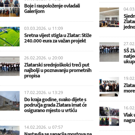
Boje i raspoloženje ovladali
04.03
Galerijom
Sjedn
Zlata
jedn
03.03.2026. u
11:09
Sretna vijest stigla u Zlatar: Stiže
240.000 eura za važan projekt
27.02
SŠ Zl
natje
26.02.2026. u
20:00
ukupn
Zlatarski srednjoškolci treći put
najbolji u poznavanju prometnih
propisa
19.02
Zlata
more 
17.02.2026. u
13:29
Do kraja godine, svako dijete s
područja grada Zlatara imat će
16.02
osigurano mjesto u vrtiću
Vlak 
nagr
14.02.2026. u
07:57
Nastavlja se sanacija mostova na