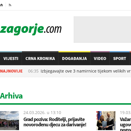
⌂

VIJESTI
CRNA KRONIKA
DOGAĐANJA
VIDEO
SPORT
07.08.2026. u
NAJNOVIJE
06:35
Izbjegavajte ove 3 namirnice tijekom velikih vru
Arhiva
24.03.2026. u
13:10
19.03
Grad poziva: Roditelji, prijavite
Važan
novorođenu djecu za darivanje!
ugovo
nogom