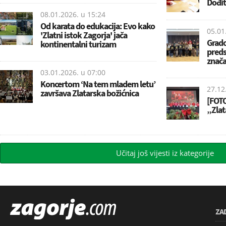
Dođit
08.01.2026. u
15:24
Od karata do edukacija: Evo kako
05.01
'Zlatni istok Zagorja' jača
Grado
kontinentalni turizam
preds
znača
03.01.2026. u
07:00
Koncertom ‘Na tem mladem letu’
27.12
završava Zlatarska božićnica
[FOTO
„Zlat
Učitaj još vijesti iz kategorije
ZA