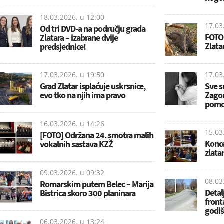
18.03.2026. u
12:00
17.03
Od tri DVD-a na području grada
FOTO:
Zlatara – izabrane dvije
Zlata
predsjednice!
17.03.2026. u
19:50
17.03
Grad Zlatar isplaćuje uskrsnice,
Sve s
evo tko na njih ima pravo
Zagor
pomoć
16.03.2026. u
14:26
15.03
[FOTO] Održana 24. smotra malih
Konce
vokalnih sastava KZŽ
zlata
09.03.2026. u
09:32
08.03
Romarskim putem Belec – Marija
Detal
Bistrica skoro 300 planinara
front
godiš
06.03.2026. u
13:24