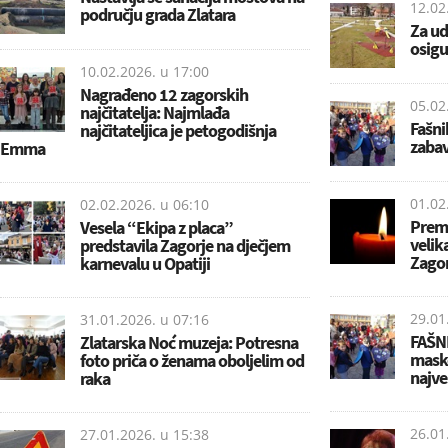
12.02
području grada Zlatara
Za ud
osigu
10.02.2026. u
17:00
Nagrađeno 12 zagorskih
05.02
najčitatelja: Najmlađa
Fašni
najčitateljica je petogodišnja
zabav
Emma
01.02
02.02.2026. u
06:10
Premi
Vesela “Ekipa z placa”
velik
predstavila Zagorje na dječjem
Zago
karnevalu u Opatiji
29.01
31.01.2026. u
07:16
FAŠNI
Zlatarska Noć muzeja: Potresna
maske
foto priča o ženama oboljelim od
najve
raka
26.01
27.01.2026. u
15:38