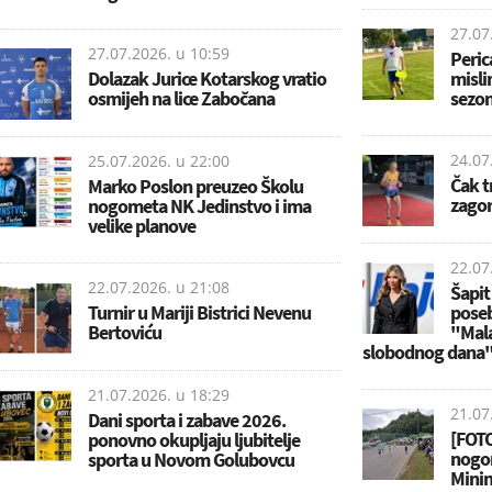
27.07
27.07.2026. u
10:59
Peric
Dolazak Jurice Kotarskog vratio
misli
osmijeh na lice Zabočana
sezon
24.07
25.07.2026. u
22:00
Čak t
Marko Poslon preuzeo Školu
zagor
nogometa NK Jedinstvo i ima
velike planove
22.07
22.07.2026. u
21:08
Šapit
Turnir u Mariji Bistrici Nevenu
poseb
Bertoviću
"Mala,
slobodnog dana
21.07.2026. u
18:29
21.07
Dani sporta i zabave 2026.
[FOTO
ponovno okupljaju ljubitelje
nogom
sporta u Novom Golubovcu
Minin