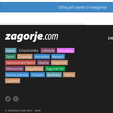
Učitaj još vijesti iz kategorije
ZA
Vijesti
Crna kronika
Lifestyle
Horoskop
Sport
Županija
Hrvatska
Recepti
Sponzorirani članci
Glazba
Nogomet
Motocross
Događanja
Zagorski list
Noćna patrola
Turizam
Business
Tehno
Ljubimci


© ZAGORJE.COM 2007 - 2026