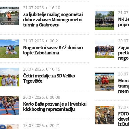
21.07.2026. u
16:10
21.07
Za ljubitelje malog nogometa i
NK Je
dobre zabave: Mininogometni
pripr
turnir u Grabrovcu
21.07.2026. u
06:21
20.07
Nogometni savez KZŽ donirao
Zagor
lopte Zabočanima
pretk
nogo
20.07.2026. u
10:15
20.07
Četiri medalje za SD Veliko
Momč
Trgovišće
trans
memo
20.07.2026. u
00:09
Karlo Baša pozvan je u Hrvatsku
19.07
kickboxing reprezentaciju
FOTO:
deve
iz Du
15.07.2026. u
20:21