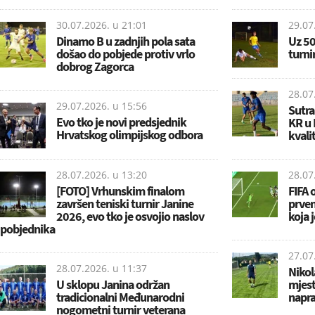
30.07.2026. u
21:01
29.07
Dinamo B u zadnjih pola sata
Uz 50
došao do pobjede protiv vrlo
turni
dobrog Zagorca
28.07
29.07.2026. u
15:56
Sutra
Evo tko je novi predsjednik
KR u 
Hrvatskog olimpijskog odbora
kvali
28.07.2026. u
13:20
28.07
[FOTO] Vrhunskim finalom
FIFA 
završen teniski turnir Janine
prven
2026, evo tko je osvojio naslov
koja 
pobjednika
27.07
28.07.2026. u
11:37
Nikol
U sklopu Janina održan
mjest
tradicionalni Međunarodni
napra
nogometni turnir veterana