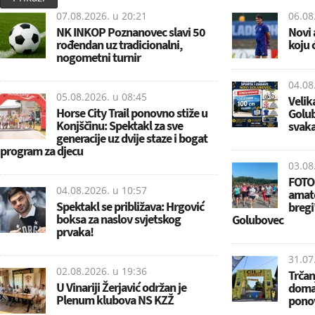
07.08.2026. u
20:21
06.08
NK INKOP Poznanovec slavi 50
Novi 
rođendan uz tradicionalni,
koju 
nogometni turnir
04.08
05.08.2026. u
08:45
Veli
Horse City Trail ponovno stiže u
Golub
Konjščinu: Spektakl za sve
svaka
generacije uz dvije staze i bogat
program za djecu
03.08
FOTO
04.08.2026. u
10:57
amat
Spektakl se približava: Hrgović
bregi
boksa za naslov svjetskog
Golubovec
prvaka!
31.07
02.08.2026. u
19:36
Trčan
U Vinariji Žerjavić održan je
domać
Plenum klubova NS KZŽ
ponov