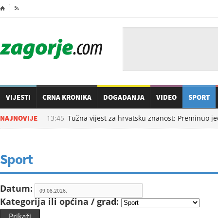
⌂

VIJESTI
CRNA KRONIKA
DOGAĐANJA
VIDEO
SPORT
09.08.2026. u
NAJNOVIJE
13:45
Tužna vijest za hrvatsku znanost: Preminuo jed
Sport
Datum:
Kategorija ili općina / grad:
Prikaži