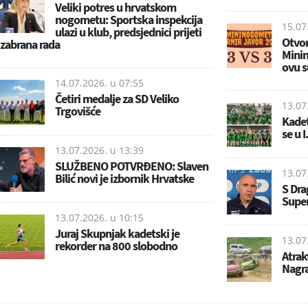
Veliki potres u hrvatskom
nogometu: Sportska inspekcija
15.07
ulazi u klub, predsjednici prijeti
Otvor
zabrana rada
Minin
ovu su
14.07.2026. u
07:55
Četiri medalje za SD Veliko
13.07
Trgovišće
Kadet
se u I
13.07.2026. u
13:39
SLUŽBENO POTVRĐENO: Slaven
13.07
Bilić novi je izbornik Hrvatske
S Dr
Super
13.07.2026. u
10:15
Juraj Skupnjak kadetski je
13.07
rekorder na 800 slobodno
Atrak
Nagra