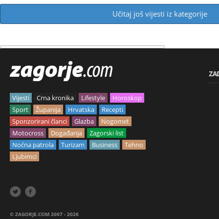
Učitaj još vijesti iz kategorije
ZA
Vijesti
Crna kronika
Lifestyle
Horoskop
Sport
Županija
Hrvatska
Recepti
Sponzorirani članci
Glazba
Nogomet
Motocross
Događanja
Zagorski list
Noćna patrola
Turizam
Business
Tehno
Ljubimci


© ZAGORJE.COM 2007 - 2026