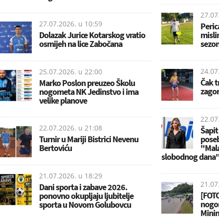
27.07
27.07.2026. u
10:59
Peric
Dolazak Jurice Kotarskog vratio
misli
osmijeh na lice Zabočana
sezon
24.07
25.07.2026. u
22:00
Čak t
Marko Poslon preuzeo Školu
zagor
nogometa NK Jedinstvo i ima
velike planove
22.07
22.07.2026. u
21:08
Šapit
Turnir u Mariji Bistrici Nevenu
poseb
Bertoviću
"Mala,
slobodnog dana
21.07.2026. u
18:29
21.07
Dani sporta i zabave 2026.
[FOTO
ponovno okupljaju ljubitelje
nogom
sporta u Novom Golubovcu
Minin