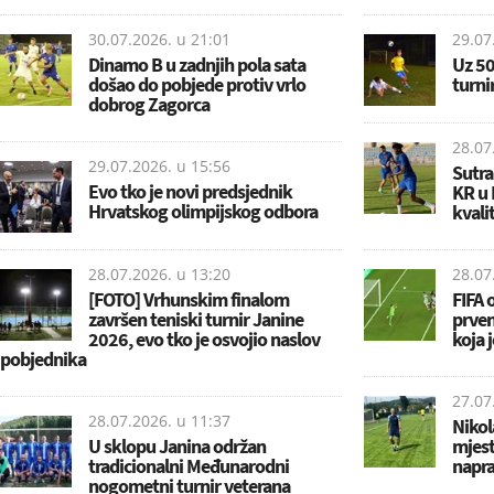
30.07.2026. u
21:01
29.07
Dinamo B u zadnjih pola sata
Uz 50
došao do pobjede protiv vrlo
turni
dobrog Zagorca
28.07
29.07.2026. u
15:56
Sutra
Evo tko je novi predsjednik
KR u 
Hrvatskog olimpijskog odbora
kvali
28.07.2026. u
13:20
28.07
[FOTO] Vrhunskim finalom
FIFA 
završen teniski turnir Janine
prven
2026, evo tko je osvojio naslov
koja 
pobjednika
27.07
28.07.2026. u
11:37
Nikol
U sklopu Janina održan
mjest
tradicionalni Međunarodni
napra
nogometni turnir veterana