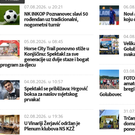
07.08.2026. u
20:21
06.08
NK INKOP Poznanovec slavi 50
Novi 
rođendan uz tradicionalni,
koju 
nogometni turnir
04.08
05.08.2026. u
08:45
Veli
Horse City Trail ponovno stiže u
Golub
Konjščinu: Spektakl za sve
svaka
generacije uz dvije staze i bogat
program za djecu
03.08
FOTO
04.08.2026. u
10:57
amat
Spektakl se približava: Hrgović
bregi
boksa za naslov svjetskog
Golubovec
prvaka!
31.07
02.08.2026. u
19:36
Trčan
U Vinariji Žerjavić održan je
domać
Plenum klubova NS KZŽ
ponov