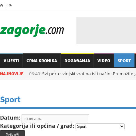
⌂

VIJESTI
CRNA KRONIKA
DOGAĐANJA
VIDEO
SPORT
08.08.2026. u
NAJNOVIJE
06:40
Svi peku svinjski vrat na isti način: Premažite
Sport
Datum:
Kategorija ili općina / grad:
Prikaži