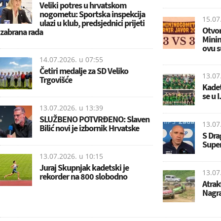
Veliki potres u hrvatskom
nogometu: Sportska inspekcija
15.07
ulazi u klub, predsjednici prijeti
Otvor
zabrana rada
Minin
ovu su
14.07.2026. u
07:55
Četiri medalje za SD Veliko
13.07
Trgovišće
Kadet
se u I
13.07.2026. u
13:39
SLUŽBENO POTVRĐENO: Slaven
13.07
Bilić novi je izbornik Hrvatske
S Dr
Super
13.07.2026. u
10:15
Juraj Skupnjak kadetski je
13.07
rekorder na 800 slobodno
Atrak
Nagra