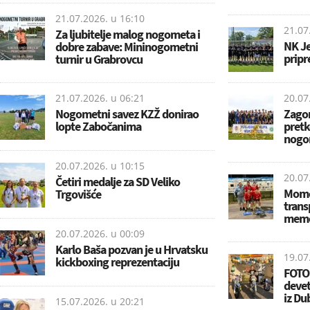
21.07.2026. u
16:10
21.07
Za ljubitelje malog nogometa i
NK Je
dobre zabave: Mininogometni
pripr
turnir u Grabrovcu
21.07.2026. u
06:21
20.07
Nogometni savez KZŽ donirao
Zagor
lopte Zabočanima
pretk
nogo
20.07.2026. u
10:15
20.07
Četiri medalje za SD Veliko
Momč
Trgovišće
trans
memo
20.07.2026. u
00:09
Karlo Baša pozvan je u Hrvatsku
19.07
kickboxing reprezentaciju
FOTO:
deve
iz Du
15.07.2026. u
20:21