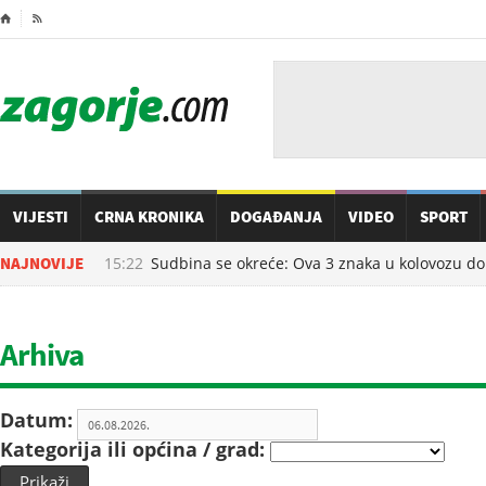
⌂

VIJESTI
CRNA KRONIKA
DOGAĐANJA
VIDEO
SPORT
06.08.2026. u
NAJNOVIJE
15:22
Sudbina se okreće: Ova 3 znaka u kolovozu dobi
Arhiva
Datum:
Kategorija ili općina / grad:
Prikaži