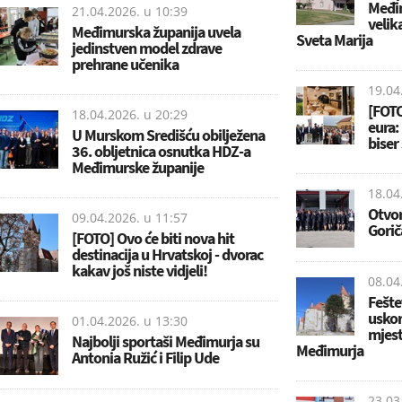
Međim
21.04.2026. u
10:39
velik
Međimurska županija uvela
Sveta Marija
jedinstven model zdrave
prehrane učenika
19.04
[FOTO
18.04.2026. u
20:29
eura:
U Murskom Središću obilježena
biser
36. obljetnica osnutka HDZ-a
Međimurske županije
18.04
Otvor
09.04.2026. u
11:57
Gori
[FOTO] Ovo će biti nova hit
destinacija u Hrvatskoj - dvorac
kakav još niste vidjeli!
08.04
Fešte
uskor
01.04.2026. u
13:30
mjest
Najbolji sportaši Međimurja su
Međimurja
Antonia Ružić i Filip Ude
23.03