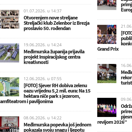
primje
Euro
01.07.2026. u
14:37
Otvorenjem nove streljane
Streljački klub Zelenbor iz Brezja
21.06
proslavio 50. rođendan
[FOTO
publi
konku
19.06.2026. u
14:24
Grand Prix
Međimurska županija prijavila
projekt Inspiracijskog centra
kreativnosti
16.06
Međim
rekor
12.06.2026. u
07:55
turis
[FOTO] Sjever RH dobiva zelenu
oazu vrijednu 5,2 mil. eura: Na 15
hektara niče park s jezerom,
09.06
amfiteatrom i paviljonima
Održa
prire
pjes
08.06.2026. u
14:22
revijom 2026“
Međimurska popevka još jednom
pokazala svoju snagu i ljepotu