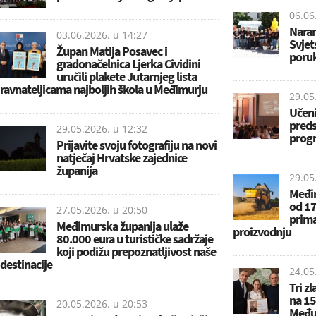
06.06
Naran
03.06.2026. u
14:27
Svjet
Župan Matija Posavec i
poruk
gradonačelnica Ljerka Cividini
uručili plakete Jutarnjeg lista
ravnateljicama najboljih škola u Međimurju
29.05
Učeni
preds
29.05.2026. u
12:32
progr
Prijavite svoju fotografiju na novi
natječaj Hrvatske zajednice
županija
29.05
Međim
od 17
27.05.2026. u
20:50
prima
Međimurska županija ulaže
proizvodnju
80.000 eura u turističke sadržaje
koji podižu prepoznatljivost naše
destinacije
24.05
Tri z
na 15.
20.05.2026. u
20:53
Međun