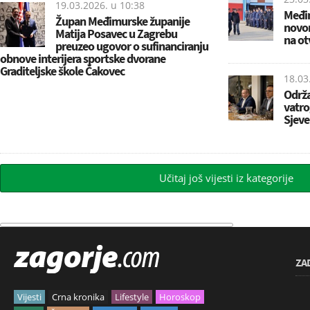
19.03.2026. u
10:38
Međim
Župan Međimurske županije
novo
Matija Posavec u Zagrebu
na o
preuzeo ugovor o sufinanciranju
obnove interijera sportske dvorane
Graditeljske škole Čakovec
18.03
Održa
vatro
Sjev
Učitaj još vijesti iz kategorije
ZA
Vijesti
Crna kronika
Lifestyle
Horoskop