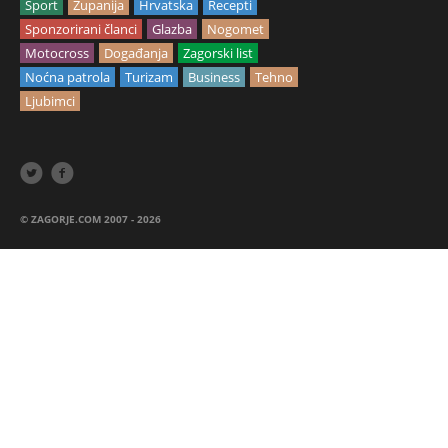
Sport
Županija
Hrvatska
Recepti
Sponzorirani članci
Glazba
Nogomet
Motocross
Događanja
Zagorski list
Noćna patrola
Turizam
Business
Tehno
Ljubimci


© ZAGORJE.COM 2007 - 2026