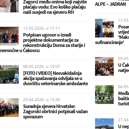
Zagorci među onima koji najviše
ALPE – JADRAN
plaćaju vodu: Evo koliko plaćaju
naši susjedi na sjeveru RH
15.05
Posav
12.05.2026. u
17:11
vrije
Potpisan ugovor o izradi
'Maks
projektne dokumentacije za
sufinanciranje'
rekonstrukciju Doma za starije i
nemoćne u Čakovcu
09.05
U Čak
08.05.2026. u
10:07
natje
[FOTO i VIDEO] Nesvakidašnja
akcija spašavanja odvijala se u
dvorištu veterinarske ambulante
04.05
Međim
bašti
29.04.2026. u
13:49
turis
Suradnja sjevera Hrvatske:
Zagorski obrtnici potpisali važan
sporazum
27.04
U nep