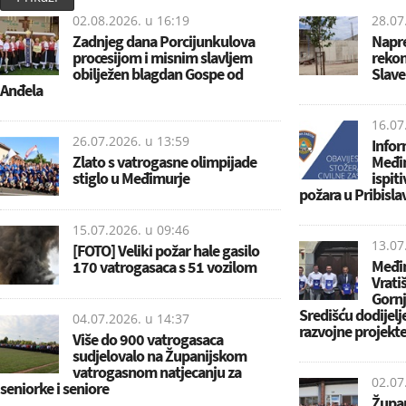
02.08.2026. u
16:19
28.07
Zadnjeg dana Porcijunkulova
Napre
procesijom i misnim slavljem
rekon
obilježen blagdan Gospe od
Slav
Anđela
16.07
26.07.2026. u
13:59
Infor
Zlato s vatrogasne olimpijade
Međim
stiglo u Međimurje
ispit
požara u Pribisla
15.07.2026. u
09:46
13.07
[FOTO] Veliki požar hale gasilo
Međim
170 vatrogasaca s 51 vozilom
Vrati
Gornj
Središću dodijel
04.07.2026. u
14:37
razvojne projekt
Više do 900 vatrogasaca
sudjelovalo na Županijskom
vatrogasnom natjecanju za
02.07
seniorke i seniore
Župa