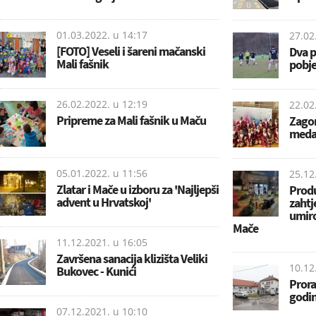
01.03.2022. u
14:17
27.02
[FOTO] Veseli i šareni mačanski
Dva p
Mali fašnik
pobje
26.02.2022. u
12:19
22.02
Pripreme za Mali fašnik u Maču
Zagor
meda
05.01.2022. u
11:56
25.12
Zlatar i Mače u izboru za 'Najljepši
Produ
advent u Hrvatskoj'
zahtj
umiro
Mače
11.12.2021. u
16:05
Završena sanacija klizišta Veliki
10.12
Bukovec - Kunići
Prora
godin
07.12.2021. u
10:10