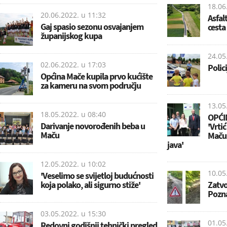
18.06
20.06.2022. u
11:32
Asfal
Gaj spasio sezonu osvajanjem
cesta
županijskog kupa
24.05
02.06.2022. u
17:03
Polic
Općina Mače kupila prvo kućište
za kameru na svom području
13.05
18.05.2022. u
08:40
OPĆI
Darivanje novorođenih beba u
'Vrti
Maču
Maču 
java'
12.05.2022. u
10:02
10.05
'Veselimo se svijetloj budućnosti
koja polako, ali sigurno stiže'
Zatvo
Pozn
03.05.2022. u
15:30
01.05
Redovni godišnji tehnički pregled