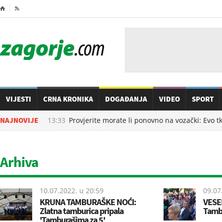
⌂

VIJESTI
CRNA KRONIKA
DOGAĐANJA
VIDEO
SPORT
08.08.2026. u
NAJNOVIJE
13:33
Provjerite morate li ponovno na vozački: Evo tko
Arhiva
10.07.2022. u
20:59
09.07
KRUNA TAMBURAŠKE NOĆI:
VESE
Zlatna tamburica pripala
Tamb
'Tamburašima za 5'