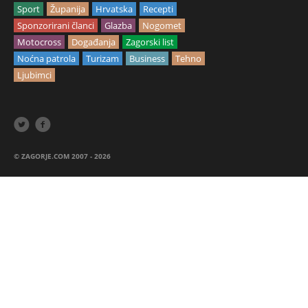
Sport
Županija
Hrvatska
Recepti
Sponzorirani članci
Glazba
Nogomet
Motocross
Događanja
Zagorski list
Noćna patrola
Turizam
Business
Tehno
Ljubimci


© ZAGORJE.COM 2007 - 2026