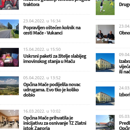
traktora
Drugo
23.04.2022. u
16:34
23.04
Popravljen oštećen kolnik na
cesti Mače - Vukanci
Obnov
15.04.2022. u
15:50
09.04
Uskrsni paketi za žitelje slabijeg
imovinskog stanja u Maču
Izabr
vijeć
ili na
05.04.2022. u
13:52
Općina Mače podijelila novac
24.03
udrugama. Evo tko je koliko
Izbor
dobio
16.03.2022. u
10:02
05.03
Općina Mače prihvatila je
inicijativu za osnivanje TZ Zlatni
Predl
istok Zagorja
Opći