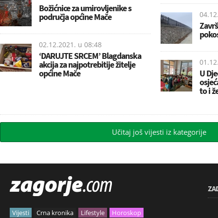
Božićnice za umirovljenike s
04.12
područja općine Mače
Završ
pokos
02.12.2021. u
08:48
‘DARUJTE SRCEM’ Blagdanska
01.12
akcija za najpotrebitije žitelje
općine Mače
U Dje
osjeć
to i 
Učitaj još vijesti iz kategorije
ZA
Vijesti
Crna kronika
Lifestyle
Horoskop