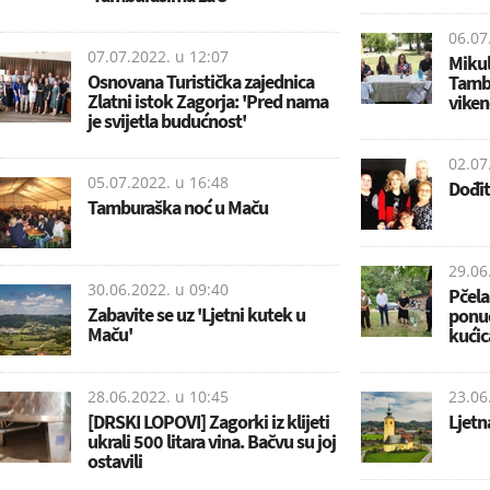
06.07
07.07.2022. u
12:07
Mikul
Osnovana Turistička zajednica
Tamb
Zlatni istok Zagorja: 'Pred nama
vikend
je svijetla budućnost'
02.07
05.07.2022. u
16:48
Dođit
Tamburaška noć u Maču
29.06
30.06.2022. u
09:40
Pčela
Zabavite se uz 'Ljetni kutek u
ponud
Maču'
kućic
28.06.2022. u
10:45
23.06
[DRSKI LOPOVI] Zagorki iz klijeti
Ljetn
ukrali 500 litara vina. Bačvu su joj
ostavili