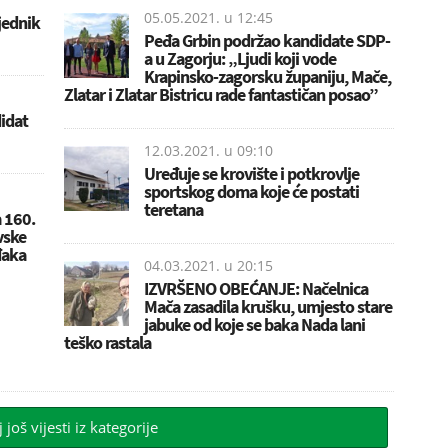
05.05.2021. u
12:45
sjednik
Peđa Grbin podržao kandidate SDP-
a u Zagorju: „Ljudi koji vode
Krapinsko-zagorsku županiju, Mače,
Zlatar i Zlatar Bistricu rade fantastičan posao”
didat
12.03.2021. u
09:10
Uređuje se krovište i potkrovlje
sportskog doma koje će postati
teretana
 160.
vske
 đaka
04.03.2021. u
20:15
IZVRŠENO OBEĆANJE: Načelnica
Mača zasadila krušku, umjesto stare
jabuke od koje se baka Nada lani
teško rastala
j još vijesti iz kategorije