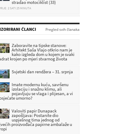
RIJE: 2 SATI 25 MINUTA
Jurio i do 280 km/h po zagorskim
cestama, vozio nogama i sve
snimao: Policija objavila detalje
ZORIRANI ČLANCI
Pregled svih članaka
RIJE: 42 MINUTA
Zagorje tuguje: Poginuo mladi
Zaboravite na tipske stanove:
vatrogasac i automobilist
Arhitekt Saša Vlajo otkrio nam je
kako izgleda dom u kojem je svaki
RIJE: 1 SATI 2 MINUTA
adrat krojen po mjeri stvarnog života
Sudarili se putnički i teretni vlak,
Svjetski dan rendžera – 31. srpnja
ima ozlijeđenih
RIJE: 1 SATI 26 MINUTA
Imate modernu kuću, savršenu
izolaciju i snažnu klimu, ali
pojavljuju se vlaga i plijesan, a vi
 osjećate umorno?
Valoviti papir Dunapack
zapošljava: Postanite dio
uspješnog tima jednog od
jvećih proizvođača papirne ambalaže u
ropi