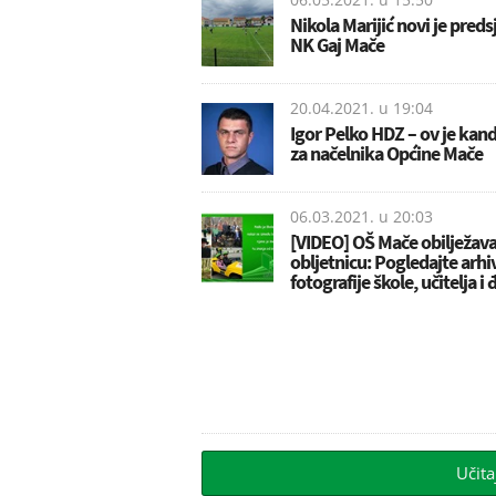
Nikola Marijić novi je pred
NK Gaj Mače
20.04.2021. u
19:04
Igor Pelko HDZ – ov je kan
za načelnika Općine Mače
06.03.2021. u
20:03
[VIDEO] OŠ Mače obilježava
obljetnicu: Pogledajte arhi
fotografije škole, učitelja i
Učita