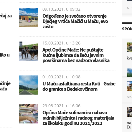
P

09.10.2021. u
09:02
čaj za
Odgođeno je svečano otvorenje
Dječjeg vrtića Mačići u Maču, evo
zašto
SPON
P

15.09.2021. u
13:26
Apel Općine Mače: Ne puštajte
ilo u
kućne ljubimce da šeću javnim
P

kv
površinama bez nadzora vlasnika
01.09.2021. u
10:08
P

činje
U Maču asfaltirana cesta Kuti - Grabe
Maču
do granice s Bedekovčinom
se
29.08.2021. u
16:06
Općina Mače sufinancira nabavu
radnih bilježnica i radnog materijala
na
za školsku godinu 2021/2022
Eu