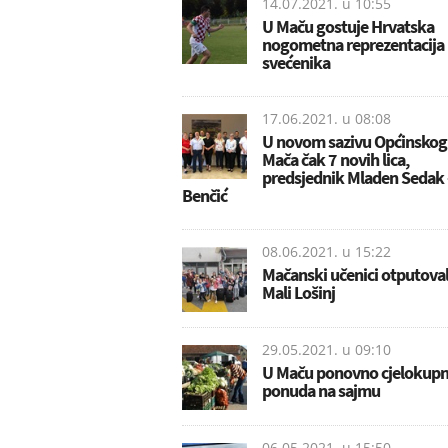
14.07.2021. u
10:55
U Maču gostuje Hrvatska
nogometna reprezentacija
svećenika
17.06.2021. u
08:08
U novom sazivu Općinskog 
Mača čak 7 novih lica,
predsjednik Mladen Sedak 
Benčić
08.06.2021. u
15:22
Mačanski učenici otputoval
Mali Lošinj
29.05.2021. u
09:10
U Maču ponovno cjelokup
ponuda na sajmu
06.05.2021. u
15:50