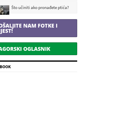
Što učiniti ako pronađete ptića?
OŠALJITE NAM FOTKE I
IJEST!
AGORSKI OGLASNIK
EBOOK