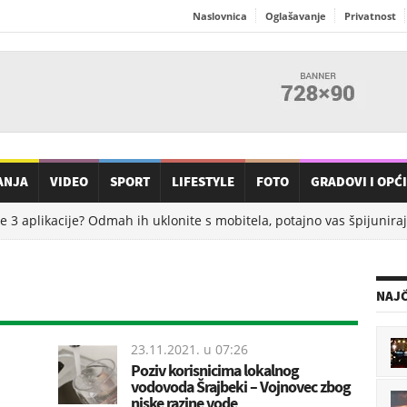
Naslovnica
Oglašavanje
Privatnost
ANJA
VIDEO
SPORT
LIFESTYLE
FOTO
GRADOVI I OPĆ
 3 aplikacije? Odmah ih uklonite s mobitela, potajno vas špijuniraju
NAJČ
23.11.2021. u
07:26
Poziv korisnicima lokalnog
vodovoda Šrajbeki – Vojnovec zbog
niske razine vode