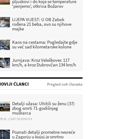
pljuskovi i do koje se temperature
'penjemo', otkriva Božarov
LIJEPA VIJEST: U OB Zabok
rođena 21 beba, ovo su njihove
majke
Kaos na cestama: Pogledajte gdje
su već sad kilometarske kolone
Jurnjava: Kroz Veleškovec 117
km/h, a kroz Dubrovčan 134 km/h
OVIJI ČLANCI
Pregled svih članaka
Detalji užasa: Uhitili su ženu (37)
zbog smrti 71-godišnjeg
muškarca
RIJE: 1 SATI 52 MINUTA
Poznati detalji prometne nesreće
u Zagorju u kojoj je smrtno
stradao motociklist (33)