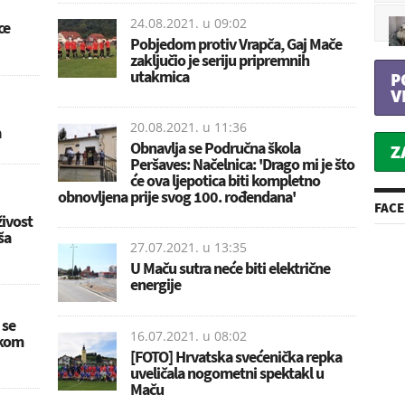
24.08.2021. u
09:02
ce
Pobjedom protiv Vrapča, Gaj Mače
zaključio je seriju pripremnih
utakmica
P
V
20.08.2021. u
11:36
a
Obnavlja se Područna škola
Z
Peršaves: Načelnica: 'Drago mi je što
će ova ljepotica biti kompletno
obnovljena prije svog 100. rođendana'
FAC
ivost
ša
27.07.2021. u
13:35
U Maču sutra neće biti električne
energije
 se
16.07.2021. u
08:02
ikom
[FOTO] Hrvatska svećenička repka
uveličala nogometni spektakl u
Maču