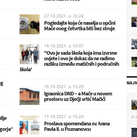
27.10.2021. u
16:24
Pogledajte koja će naselja u općini
Mače ovog četvrtka biti bez struje
18.10.2021. u
10:07
''Ovo je sada škola koja ima izvrsne
uvjete i ovo je dokaz da ne radimo
razliku između matičnih i područnih
škola'
og
NAJN
16.10.2021. u
15:20
Igraonica DND – a Mače u novom
prostoru uz Dječji vrtić Mačići
P

11.10.2021. u
16:24
ilje
Proslava spomendana sv. Ivana
agorja“
Pavla II. u Poznanovcu