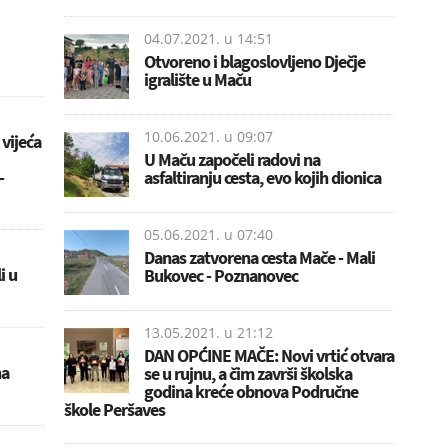
04.07.2021. u
14:51
Otvoreno i blagoslovljeno Dječje
igralište u Maču
10.06.2021. u
09:07
vijeća
U Maču započeli radovi na
-
asfaltiranju cesta, evo kojih dionica
05.06.2021. u
07:40
Danas zatvorena cesta Mače - Mali
i u
Bukovec - Poznanovec
13.05.2021. u
21:12
DAN OPĆINE MAČE: Novi vrtić otvara
na
se u rujnu, a čim završi školska
godina kreće obnova Područne
škole Peršaves