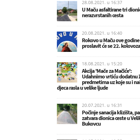
28.08.2021. u
16:37
U Maču asfaltirane tri dioni
nerazvrstanih cesta
20.08.2021. u
16:40
Rokovo u Maču ove godine
proslavit će se 22. kolovoz
18.08.2021. u
15:20
Akcija 'Mače za Mačiće':
Udahnimo vrtiću dodatnu ž
predmetima uz koje su i na
djeca rasla u velike ljude
20.07.2021. u
16:31
Počinje sanacija klizišta, pa
zatvara dionica ceste u Vel
Bukovcu