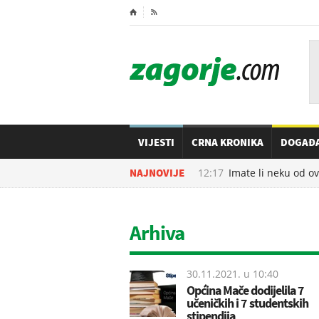
⌂

VIJESTI
CRNA KRONIKA
DOGAĐ
08.08.2026. u
NAJNOVIJE
12:17
Imate li neku od ove
Arhiva
30.11.2021. u
10:40
Općina Mače dodijelila 7
učeničkih i 7 studentskih
stipendija