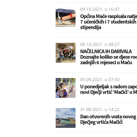
09.10.2021. u
16:47
Općina Mače raspisala natje
7 učeničkih i 7 studentskih
stipendija
08.10.2021. u
08:27
NAČELNICA IH DARIVALA
Doznajte koliko se djece rod
zadnjih 6 mjeseci u Maču
05.09.2021. u
07:50
U ponedjeljak s radom zapo
novi Dječji vrtić ‘Mačići’ u 
31.08.2021. u
14:22
Dan otvorenih vrata novog
Dječjeg vrtića Mačići