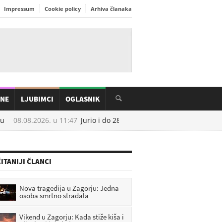
Impressum
Cookie policy
Arhiva članaka
INE
LJUBIMCI
OGLASNIK
08.08.2026. u
11:47
Jurio i do 280 km/h po zagorskim cestama, vo
ITANIJI ČLANCI
Nova tragedija u Zagorju: Jedna
osoba smrtno stradala
Vikend u Zagorju: Kada stiže kiša i