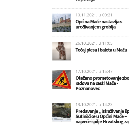
10.11.2021. u
09:21
Općina Mače nastavlja s
uređivanjem groblja
26.10.2021. u
11:05
Tečaj plesa i baleta u Maču
17.10.2021. u
15:47
Otežano prometovanje zb
radova na cesti Mače -
Poznanovec
13.10.2021. u
14:23
Predavanje „Istraživanje šp
Sutinšćice u Općini Mače –
najveće špilje Hrvatskog z