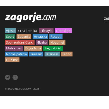
ZA
Vijesti
Crna kronika
Lifestyle
Horoskop
Sport
Županija
Hrvatska
Recepti
Sponzorirani članci
Glazba
Nogomet
Motocross
Događanja
Zagorski list
Noćna patrola
Turizam
Business
Tehno
Ljubimci


© ZAGORJE.COM 2007 - 2026