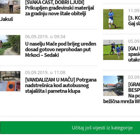
[SVAKA ČAST, DOBRI LJUDI]
Prikupljen građevinski materijal
11.09
za gradnju nove štale obitelji
[3. K
Jakuš
Gaj s
06.09.2019. u
09:34
05.09
U naselju Mače pod brijeg uređen
[GAJ 
dosad gotovo neprohodan put
spasi
Mrkoci – Sedaki
utak
05.09.2019. u
11:08
03.09
[VANDALIZAM U MAČU] Potrgana
[GRA
nadstrešnica kod autobusnog
BESP
stajališta i pametna klupa
Na po
bežična mreža W
Učitaj još vijesti iz kategorije