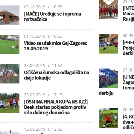
01.10
09.10.2019. u
16:35
[INT
Mačan
[MAČE] Uređuje se i oprema
Rusiji
mrtvačnica
30.09
01.10.2019. u
10:53
[PRE
Video sa utakmice Gaj-Zagorec
Pobj
29.09.2019
derbi
28.09.2019. u
11:54
27.09
Očišćena šumska odlagališta na
[U NE
dvije lokacije
Zagor
tren
derbiju
25.09.2019. u
17:15
[OSMINA FINALA KUPA NS KZŽ]
Deak startao pobjedom protiv
20.09
vrlo dobrog domaćina
[4. K
dva e
odlič
12.09.2019. u
12:02