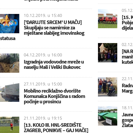
05.12
10.12.2019. u
15:40
[15. 
['DARUJTE SRCEM' U MAČU]
Pobje
Skupljaju se namirnice za
dijela
mještane slabijeg imovinskog
statusa
02.12
[NA 
04.12.2019. u
16:00
manif
Izgradnja vodovodne mreže u
kute
naselju Mali i Veliki Bukovec
22.11
27.11.2019. u
15:00
Radna
Mobilno reciklažno dvorište
Marg
Komunalca Konjščina s radom
počinje u prosincu
18.11
Javne
21.11.2019. u
19:15
gospo
[13. KOLO III. HNL-SREDIŠTE
Zlatar
ZAGREB, PONIKVE – GAJ MAČE]