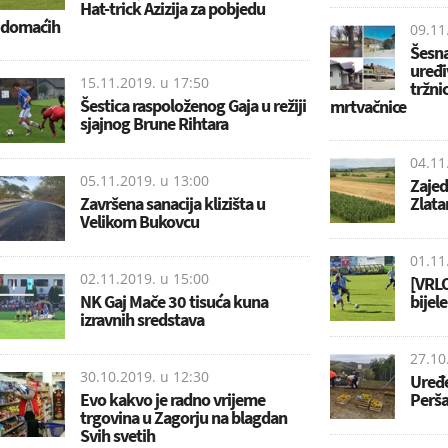
Hat-trick Azizija za pobjedu
domaćih
09.11
Šesna
uređi
15.11.2019. u
17:50
tržni
Šestica raspoloženog Gaja u režiji
mrtvačnice
sjajnog Brune Rihtara
04.11
05.11.2019. u
13:00
Zajed
Završena sanacija klizišta u
Zlata
Velikom Bukovcu
01.11
02.11.2019. u
15:00
[VRL
NK Gaj Mače 30 tisuća kuna
bijel
izravnih sredstava
27.10
30.10.2019. u
12:30
Uređe
Evo kakvo je radno vrijeme
Perša
trgovina u Zagorju na blagdan
Svih svetih