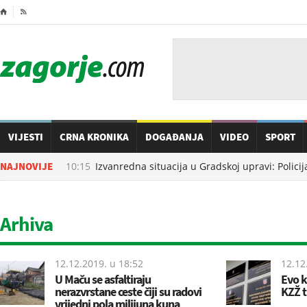
⌂

VIJESTI
CRNA KRONIKA
DOGAĐANJA
VIDEO
SPORT
10.08.2026. u
NAJNOVIJE
10:15
Izvanredna situacija u Gradskoj upravi: Policija
Arhiva
12.12.2019. u
18:52
12.12
U Maču se asfaltiraju
Evo k
nerazvrstane ceste čiji su radovi
KZŽ t
vrijedni pola milijuna kuna