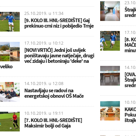
23.10
Štraj
25.10.2019. u
11:34
sredn
[9. KOLO III. HNL-SREDIŠTE] Gaj
prekinuo crni niz i pobijedio Trnje
17.10
[8. K
17.10.2019. u
10:12
MAČE 
[NOVI VRTIĆI] Jedni još uvijek
minu
poništavaju javne natječaje, drugi
već zidaju i betoniraju 'deke' na
veliko
14.10
[OVA
Štraj
14.10.2019. u
12:08
sredn
Nastavljaju se radovi na
energetskoj obnovi OŠ Mače
10.10
KAKO
10.10.2019. u
19:11
Pokuš
[7. KOLO III. HNL-SREDIŠTE]
štrajk
Maksimir bolji od Gaja