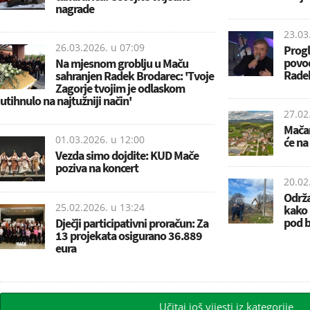
nagrade
23.03
26.03.2026. u
07:09
Progl
povo
Na mjesnom groblju u Maču
Rade
sahranjen Radek Brodarec: 'Tvoje
Zagorje tvojim je odlaskom
utihnulo na najtužniji način'
27.02
Mača
01.03.2026. u
12:00
će na
Vezda simo dojdite: KUD Mače
poziva na koncert
20.02
Održa
25.02.2026. u
13:24
kako 
pod b
Dječji participativni proračun: Za
13 projekata osigurano 36.889
eura
Učitaj još vijesti iz kategorije