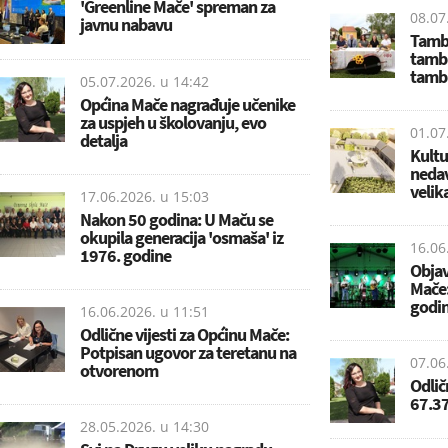
'Greenline Mače' spreman za
08.07
javnu nabavu
Tambu
tambu
tambu
05.07.2026. u
14:42
Općina Mače nagrađuje učenike
za uspjeh u školovanju, evo
01.07
detalja
Kultu
neda
velik
17.06.2026. u
15:03
Nakon 50 godina: U Maču se
okupila generacija 'osmaša' iz
16.06
1976. godine
Objav
Mače:
godi
16.06.2026. u
11:51
Odlične vijesti za Općinu Mače:
Potpisan ugovor za teretanu na
07.06
otvorenom
Odlič
67.37
28.05.2026. u
14:30