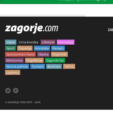
ZA
Vijesti
Crna kronika
Lifestyle
Horoskop
Sport
Županija
Hrvatska
Recepti
Sponzorirani članci
Glazba
Nogomet
Motocross
Događanja
Zagorski list
Noćna patrola
Turizam
Business
Tehno
Ljubimci


© ZAGORJE.COM 2007 - 2026