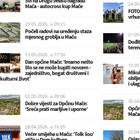
Svi na Drugu veliku nagradu
24.05
Mača - autocross kup Mače
FOTO:
vrhun
23.05.2026. u
09:21
Počeli radovi na uređenju staza
21.05
mjesnog groblja u Maču
Dođit
teren
13.05.2026. u
17:50
Dan općine Mače: ‘Imamo nešto
10.05
što se ne može kupiti novcem -
Mikul
zajedništvo, bogat društveni i
obilje
kulturni život’
i ula
02.05.2026. u
20:06
30.04
Dobre vijesti za Općinu Mače:
Općin
‘Sreća prati marljive i uporne’
Mačan
28.04.2026. u
16:05
22.04
Večer smijeha u Maču: ‘Tolk šou’
Osigu
stiže u Dom kulture