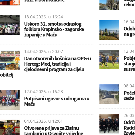
rekon
18.04.2026. u
16:24
16.04
Uskoro 32. smotra odraslog
Odobr
folklora Krapinsko - zagorske
na gr
županije u Maču
12.04
14.04.2026. u
20:07
Pobje
Dan otvorenih košnica na OPG-u
stanje
Herceg: Med, tradicija i
susre
cjelodnevni program za cijelu
obitelj
08.04
12.04.2026. u
16:23
Počel
ceste
Potpisani ugovor s udrugama u
Maču
26.03
04.04.2026. u
12:01
Održa
Radek
Otvorene prijave za Zlatnu
čovje
tamburicu: Osvojite vrijedne