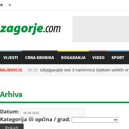
⌂

VIJESTI
CRNA KRONIKA
DOGAĐANJA
VIDEO
SPORT
07.08.2026. u
NAJNOVIJE
06:35
Izbjegavajte ove 3 namirnice tijekom velikih vr
Arhiva
Datum:
Kategorija ili općina / grad:
Prikaži