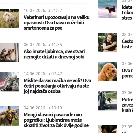
09.07
Idete
10.07.2026. u
21:57
triko
Veterinari upozoravaju na veliku
stres
opasnost: Ova trava može biti
smrtonosna za pse
02.07
Često
06.07.2026. u
11:35
biste 
Ako imate ljubimca, ove stvari
nemojte držati u dnevnoj sobi
07.06
Ovo m
14.06.2026. u
07:47
pomoć
Mislite da vas mačka ne voli? Ova
četiri ponašanja otkrivaju da ste
joj najdraža osoba
03.06
Potre
zavez
04.06.2026. u
10:19
krah 
Mnogi vlasnici pasa rade ovu
pogrešku: Ljubimcima može
skratiti život za čak dvije godine
23.05