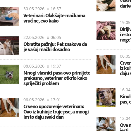
Vlasni
dariv
30.05.2026. u
16:57
Veterinari: Olakšajte mačkama
vrućine, evo kako
19.05
Dirlj
često
22.05.2026. u
06:05
noge
Obratite pažnju: Pet znakova da
je vašoj mački dosadno
06.05
Crven
08.05.2026. u
19:37
iz ku
Mnogi vlasnici pasa ovo primijete
daju 
prekasno, veterinar otkrio kako
spriječiti problem
16.04
Kinol
06.05.2026. u
17:01
pas, 
Crveno upozorenje veterinara:
Ovo iz kuhinje truje pse, a mnogi
im to daju svaki dan
12.04
Ove n
jesti,