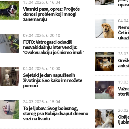
15.04.2026. u
16:34
opas
Vlasnici pasa, oprez: Proljeće
donosi problem koji mnogi
zanemaruju
04.04
Nemoj
Četir
09.04.2026. u
20:10
ukazi
FOTO: Vatrogasci odradili
nesvakidašnju intervenciju:
‘Ovakvu akciju još nismo imali’
28.03
Grešk
anksi
04.04.2026. u
10:00
Svjetski je dan napuštenih
životinja: Evo kako im možete
19.03
pomoći
Važno
steril
24.03.2026. u
15:04
To je ljubav: Svog bolesnog,
20.02
starog psa Bobija dvaput dnevno
Obilj
vozi na livadu
ljubi