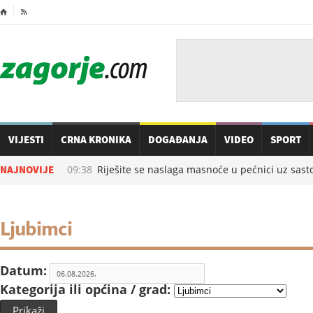
⌂

VIJESTI
CRNA KRONIKA
DOGAĐANJA
VIDEO
SPORT
06.08.2026. u
NAJNOVIJE
09:38
Riješite se naslaga masnoće u pećnici uz sastoj
Ljubimci
Datum:
Kategorija ili općina / grad:
Prikaži