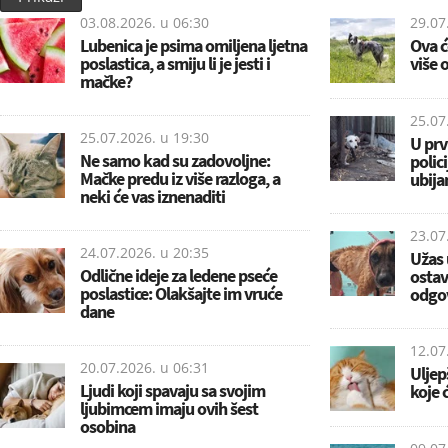
03.08.2026. u
06:30
29.07
Lubenica je psima omiljena ljetna
Ova ć
poslastica, a smiju li je jesti i
više 
mačke?
25.07
25.07.2026. u
19:30
U prv
Ne samo kad su zadovoljne:
polici
Mačke predu iz više razloga, a
ubija
neki će vas iznenaditi
23.07
24.07.2026. u
20:35
Užas 
Odlične ideje za ledene pseće
ostav
poslastice: Olakšajte im vruće
odgo
dane
12.07
20.07.2026. u
06:31
Uljep
Ljudi koji spavaju sa svojim
koje 
ljubimcem imaju ovih šest
osobina