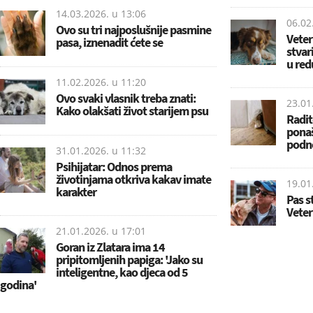
14.03.2026. u
13:06
06.02
Ovo su tri najposlušnije pasmine
Veter
pasa, iznenadit ćete se
stvar
u red
11.02.2026. u
11:20
Ovo svaki vlasnik treba znati:
23.01
Kako olakšati život starijem psu
Radite
ponaš
podn
31.01.2026. u
11:32
Psihijatar: Odnos prema
životinjama otkriva kakav imate
19.01
karakter
Pas s
Veter
21.01.2026. u
17:01
Goran iz Zlatara ima 14
pripitomljenih papiga: 'Jako su
inteligentne, kao djeca od 5
godina'