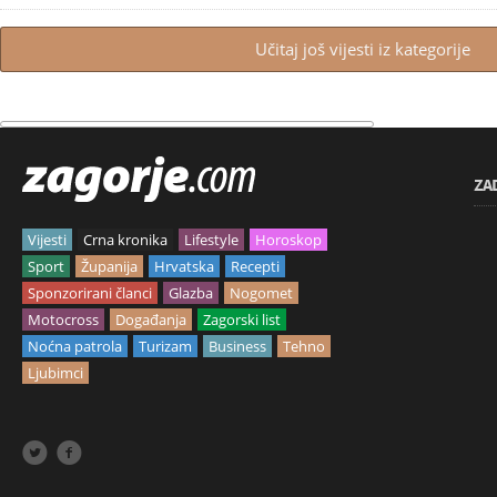
Učitaj još vijesti iz kategorije
ZA
Vijesti
Crna kronika
Lifestyle
Horoskop
Sport
Županija
Hrvatska
Recepti
Sponzorirani članci
Glazba
Nogomet
Motocross
Događanja
Zagorski list
Noćna patrola
Turizam
Business
Tehno
Ljubimci

