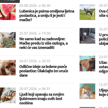
03.08.2026. u
06:30
29.07
Lubenica je psima omiljena ljetna
Ova ć
poslastica, a smiju li je jesti i
više 
mačke?
25.07
25.07.2026. u
19:30
U prv
Ne samo kad su zadovoljne:
polici
Mačke predu iz više razloga, a
ubija
neki će vas iznenaditi
23.07
24.07.2026. u
20:35
Užas 
Odlične ideje za ledene pseće
ostav
poslastice: Olakšajte im vruće
odgo
dane
12.07
20.07.2026. u
06:31
Uljep
Ljudi koji spavaju sa svojim
koje 
ljubimcem imaju ovih šest
osobina