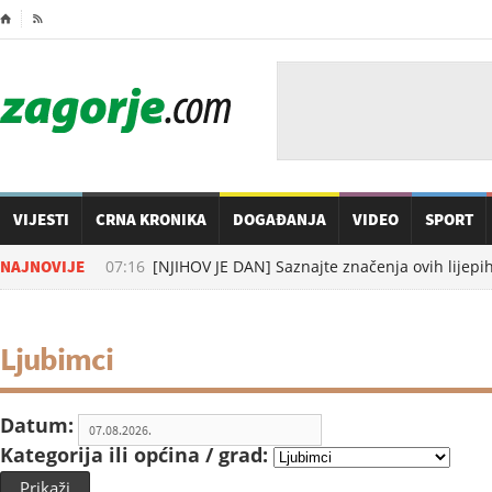
⌂

VIJESTI
CRNA KRONIKA
DOGAĐANJA
VIDEO
SPORT
07.08.2026. u
NAJNOVIJE
07:16
[NJIHOV JE DAN] Saznajte značenja ovih lijepih
Ljubimci
Datum:
Kategorija ili općina / grad:
Prikaži