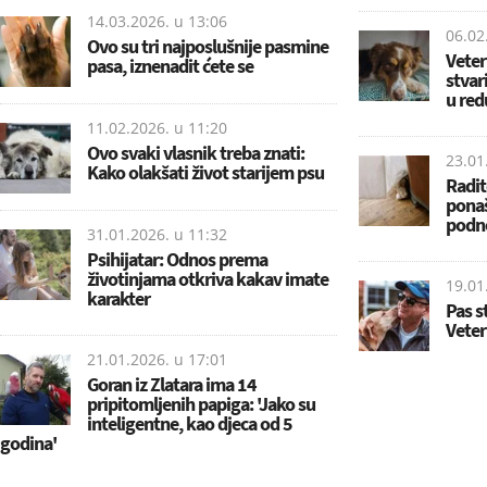
14.03.2026. u
13:06
06.02
Ovo su tri najposlušnije pasmine
Veter
pasa, iznenadit ćete se
stvar
u red
11.02.2026. u
11:20
Ovo svaki vlasnik treba znati:
23.01
Kako olakšati život starijem psu
Radite
ponaš
podn
31.01.2026. u
11:32
Psihijatar: Odnos prema
životinjama otkriva kakav imate
19.01
karakter
Pas s
Veter
21.01.2026. u
17:01
Goran iz Zlatara ima 14
pripitomljenih papiga: 'Jako su
inteligentne, kao djeca od 5
godina'