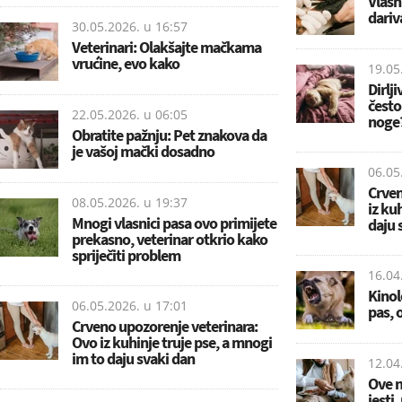
Vlasni
dariv
30.05.2026. u
16:57
Veterinari: Olakšajte mačkama
vrućine, evo kako
19.05
Dirlj
često
22.05.2026. u
06:05
noge
Obratite pažnju: Pet znakova da
je vašoj mački dosadno
06.05
Crven
08.05.2026. u
19:37
iz ku
Mnogi vlasnici pasa ovo primijete
daju 
prekasno, veterinar otkrio kako
spriječiti problem
16.04
Kinol
06.05.2026. u
17:01
pas, 
Crveno upozorenje veterinara:
Ovo iz kuhinje truje pse, a mnogi
im to daju svaki dan
12.04
Ove n
jesti,