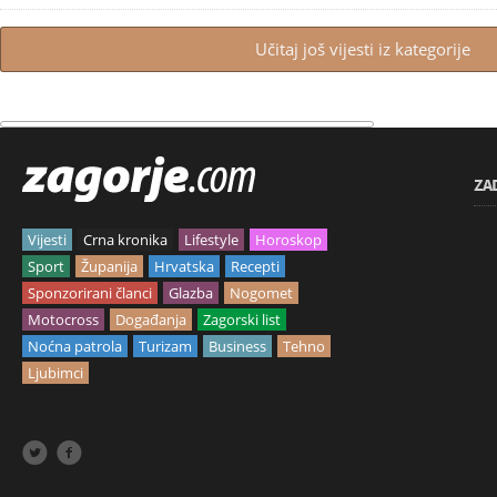
Učitaj još vijesti iz kategorije
ZA
Vijesti
Crna kronika
Lifestyle
Horoskop
Sport
Županija
Hrvatska
Recepti
Sponzorirani članci
Glazba
Nogomet
Motocross
Događanja
Zagorski list
Noćna patrola
Turizam
Business
Tehno
Ljubimci

