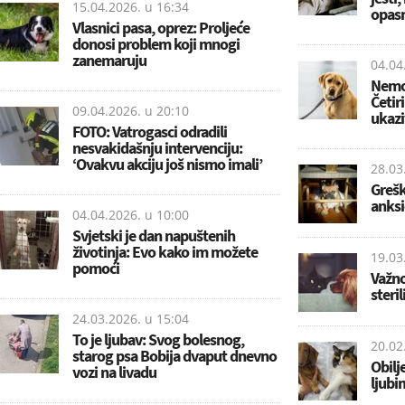
15.04.2026. u
16:34
opas
Vlasnici pasa, oprez: Proljeće
donosi problem koji mnogi
zanemaruju
04.04
Nemoj
Četir
09.04.2026. u
20:10
ukazi
FOTO: Vatrogasci odradili
nesvakidašnju intervenciju:
‘Ovakvu akciju još nismo imali’
28.03
Grešk
anksi
04.04.2026. u
10:00
Svjetski je dan napuštenih
životinja: Evo kako im možete
19.03
pomoći
Važno
steril
24.03.2026. u
15:04
To je ljubav: Svog bolesnog,
20.02
starog psa Bobija dvaput dnevno
Obilj
vozi na livadu
ljubi