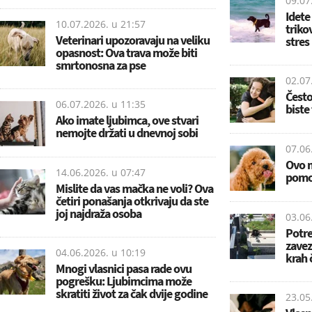
09.07
Idete
10.07.2026. u
21:57
triko
Veterinari upozoravaju na veliku
stres
opasnost: Ova trava može biti
smrtonosna za pse
02.07
Često
06.07.2026. u
11:35
biste 
Ako imate ljubimca, ove stvari
nemojte držati u dnevnoj sobi
07.06
Ovo m
14.06.2026. u
07:47
pomoć
Mislite da vas mačka ne voli? Ova
četiri ponašanja otkrivaju da ste
joj najdraža osoba
03.06
Potre
zavez
04.06.2026. u
10:19
krah 
Mnogi vlasnici pasa rade ovu
pogrešku: Ljubimcima može
skratiti život za čak dvije godine
23.05