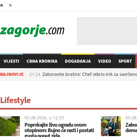
⌂

VIJESTI
CRNA KRONIKA
DOGAĐANJA
VIDEO
SPORT
08.08.2026. u
NAJNOVIJE
21:24
Zaboravite brašno: Chef otkrio trik za savršen
Lifestyle
05.08.2026. u
12:25
05.08
Poprskajte živu ogradu ovom
Zabor
otopinom: Bujno će rasti i postati
doma:
gusta poput zida