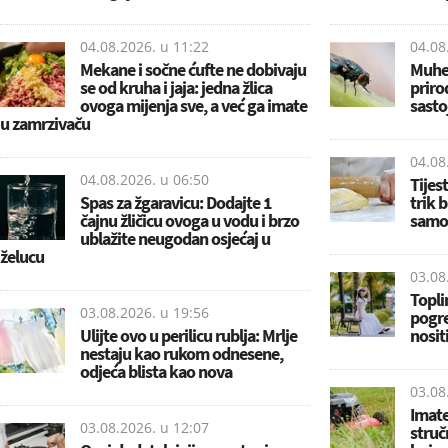
04.08.2026. u
11:22
04.08
Mekane i sočne ćufte ne dobivaju
Muhe 
se od kruha i jaja: jedna žlica
priro
ovoga mijenja sve, a već ga imate
sasto
u zamrzivaču
04.08
04.08.2026. u
06:50
Tijes
Spas za žgaravicu: Dodajte 1
trik 
čajnu žličicu ovoga u vodu i brzo
samo
ublažite neugodan osjećaj u
želucu
03.08
Topli
03.08.2026. u
19:56
pogre
Ulijte ovo u perilicu rublja: Mrlje
nositi
nestaju kao rukom odnesene,
odjeća blista kao nova
03.08
Imate
03.08.2026. u
12:07
struč