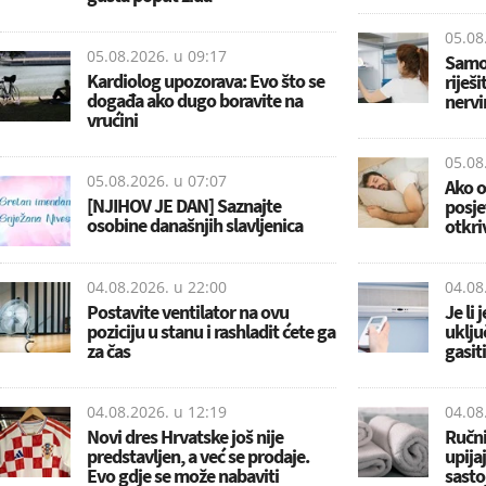
05.08
05.08.2026. u
09:17
Samo 
Kardiolog upozorava: Evo što se
riješ
događa ako dugo boravite na
nervi
vrućini
05.08
05.08.2026. u
07:07
Ako o
[NJIHOV JE DAN] Saznajte
posje
osobine današnjih slavljenica
otkri
04.08.2026. u
22:00
04.08
Postavite ventilator na ovu
Je li 
poziciju u stanu i rashladit ćete ga
uključ
za čas
gasit
04.08.2026. u
12:19
04.08
Novi dres Hrvatske još nije
Ručni
predstavljen, a već se prodaje.
upija
Evo gdje se može nabaviti
sasto