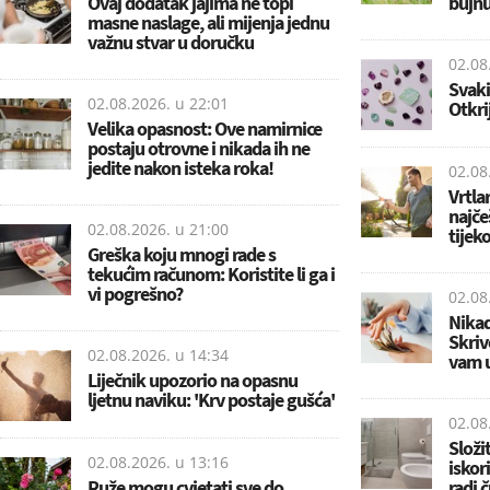
Ovaj dodatak jajima ne topi
bujnu
masne naslage, ali mijenja jednu
važnu stvar u doručku
02.08
Svaki
02.08.2026. u
22:01
Otkrij
Velika opasnost: Ove namirnice
postaju otrovne i nikada ih ne
jedite nakon isteka roka!
02.08
Vrtla
najče
02.08.2026. u
21:00
tijek
Greška koju mnogi rade s
tekućim računom: Koristite li ga i
vi pogrešno?
02.08
Nikad
Skriv
02.08.2026. u
14:34
vam u
Liječnik upozorio na opasnu
ljetnu naviku: 'Krv postaje gušća'
02.08
Složi
02.08.2026. u
13:16
iskor
Ruže mogu cvjetati sve do
radi 