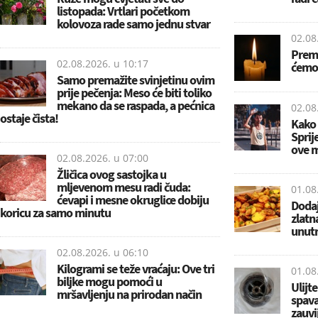
listopada: Vrtlari početkom
kolovoza rade samo jednu stvar
02.08
Premi
02.08.2026. u
10:17
ćemo 
Samo premažite svinjetinu ovim
prije pečenja: Meso će biti toliko
mekano da se raspada, a pećnica
02.08
ostaje čista!
Kako 
Sprij
ove 
02.08.2026. u
07:00
Žličica ovog sastojka u
mljevenom mesu radi čuda:
01.08
ćevapi i mesne okruglice dobiju
Dodaj
koricu za samo minutu
zlatn
unutr
02.08.2026. u
06:10
Kilogrami se teže vraćaju: Ove tri
01.08
biljke mogu pomoći u
Ulijt
mršavljenju na prirodan način
spava
zauvi