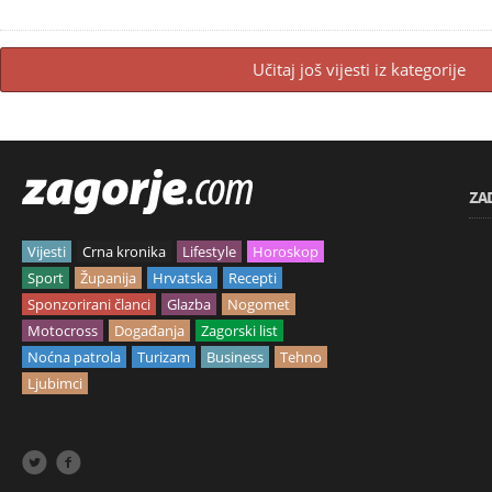
Učitaj još vijesti iz kategorije
ZA
Vijesti
Crna kronika
Lifestyle
Horoskop
Sport
Županija
Hrvatska
Recepti
Sponzorirani članci
Glazba
Nogomet
Motocross
Događanja
Zagorski list
Noćna patrola
Turizam
Business
Tehno
Ljubimci

