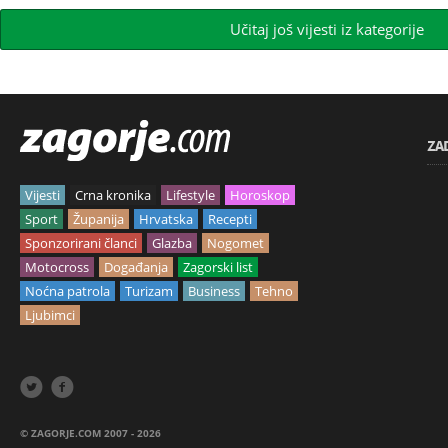
Učitaj još vijesti iz kategorije
ZA
Vijesti
Crna kronika
Lifestyle
Horoskop
Sport
Županija
Hrvatska
Recepti
Sponzorirani članci
Glazba
Nogomet
Motocross
Događanja
Zagorski list
Noćna patrola
Turizam
Business
Tehno
Ljubimci


© ZAGORJE.COM 2007 - 2026