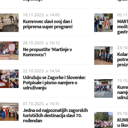
10.11.2023. u
14:05
05.11
Kumrovec slavi svoj dan i
MART
priprema super program!
mošta
gast
28.10.2023. u
16:12
23.10
Ne propustite ‘Martinje v
Kolar
Kumrovcu’!
potre
proiz
22.10.2023. u
14:54
Udružuju se Zagorke i Slovenke:
15.10
Potpisale i pismo namjere o
Kumr
udruživanju
namj
udruž
07.10.2023. u
10:31
Jedna od najpoznatijih zagorskih
05.10
turističkih destinacija slavi 70.
KUMR
rođendan
u škol