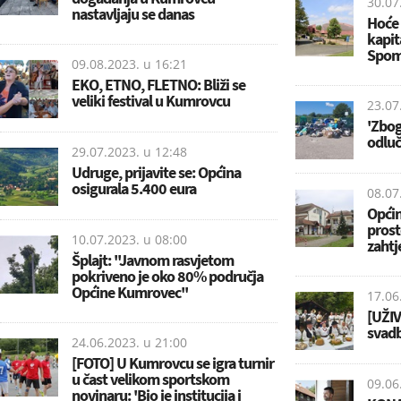
30.07
nastavljaju se danas
Hoće 
kapita
Spom
09.08.2023. u
16:21
EKO, ETNO, FLETNO: Bliži se
veliki festival u Kumrovcu
23.07
'Zbog
odluč
29.07.2023. u
12:48
Udruge, prijavite se: Općina
osigurala 5.400 eura
08.07
Općin
prost
10.07.2023. u
08:00
zahtj
Šplajt: ''Javnom rasvjetom
pokriveno je oko 80% područja
Općine Kumrovec''
17.06
[UŽIV
svad
24.06.2023. u
21:00
[FOTO] U Kumrovcu se igra turnir
u čast velikom sportskom
09.06
novinaru: 'Bio je institucija i