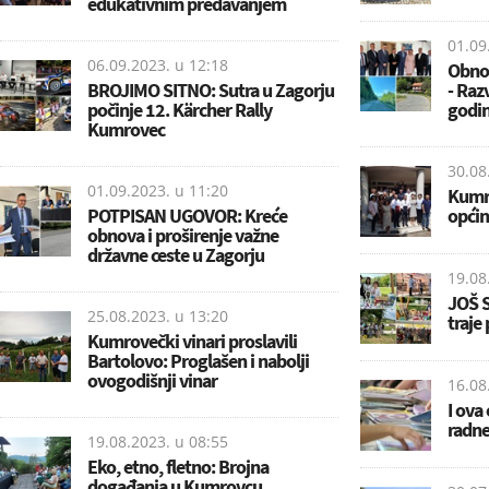
edukativnim predavanjem
01.09
06.09.2023. u
12:18
Obnov
BROJIMO SITNO: Sutra u Zagorju
- Raz
počinje 12. Kärcher Rally
godi
Kumrovec
30.08
01.09.2023. u
11:20
Kumro
POTPISAN UGOVOR: Kreće
općin
obnova i proširenje važne
državne ceste u Zagorju
19.08
JOŠ 
25.08.2023. u
13:20
traje
Kumrovečki vinari proslavili
Bartolovo: Proglašen i nabolji
ovogodišnji vinar
16.08
I ova
radne
19.08.2023. u
08:55
Eko, etno, fletno: Brojna
događanja u Kumrovcu