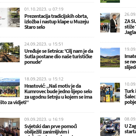
01.10.2023. u
07:19
26.09
Prezentacija tradicijskih obrta,
ZA S
izložba i nastup klape u Muzeju
stiže 
Staro selo
Jagla
24.09.2023. u
15:51
19.09
Uređuje se šetnica: 'Cilj nam je da
Imate
Sutla postane dio naše turističke
se ne
ponude'
slije
18.09.2023. u
15:12
10.09
Hrastović: „Naš motiv je da
Turk 
Kumrovec bude jedno lijepo selo
Šalec
za ugodnu šetnju u kojem se ima
pobj
što za vidjeti“
08.09
09.09.2023. u
16:19
U Zag
Svjetski dan prve pomoći
start
obilježili zanimljivim i