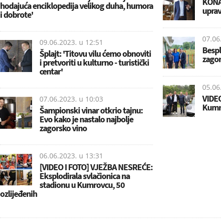
KONAČ
hodajuća enciklopedija velikog duha, humora
uprav
i dobrote'
07.06
09.06.2023. u
12:51
Bespl
Šplajt: 'Titovu vilu ćemo obnoviti
zagor
i pretvoriti u kulturno - turistički
centar'
05.06
VIDEO
07.06.2023. u
10:03
Kumr
Šampionski vinar otkrio tajnu:
Evo kako je nastalo najbolje
zagorsko vino
06.06.2023. u
13:31
[VIDEO I FOTO] VJEŽBA NESREĆE:
Eksplodirala svlačionica na
stadionu u Kumrovcu, 50
ozlijeđenih