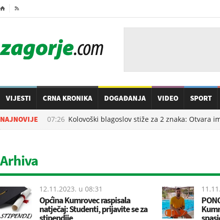
⌂

VIJESTI
CRNA KRONIKA
DOGAĐANJA
VIDEO
SPORT
10.08.2026. u
NAJNOVIJE
07:26
Kolovoški blagoslov stiže za 2 znaka: Otvara im 
Arhiva
12.11.2023. u
08:31
11.11
Općina Kumrovec raspisala
PONO
natječaj: Studenti, prijavite se za
Kumr
stipendije
spas