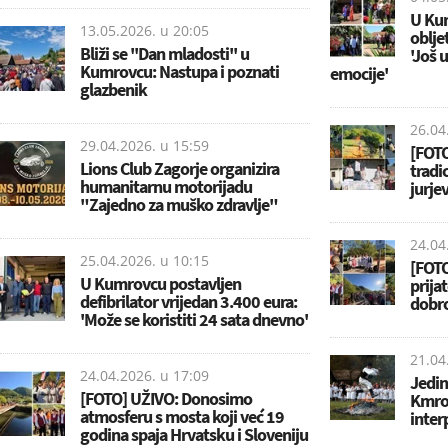
U Kum
13.05.2026. u
20:05
oblje
Bliži se ''Dan mladosti'' u
'Još 
Kumrovcu: Nastupa i poznati
emocije'
glazbenik
26.04
29.04.2026. u
15:59
[FOT
Lions Club Zagorje organizira
tradi
humanitarnu motorijadu
jurjev
"Zajedno za muško zdravlje"
24.04
25.04.2026. u
10:15
[FOTO
U Kumrovcu postavljen
prija
defibrilator vrijedan 3.400 eura:
dobro
'Može se koristiti 24 sata dnevno'
21.04
24.04.2026. u
17:09
Jedin
[FOTO] UŽIVO: Donosimo
Kmrov
atmosferu s mosta koji već 19
inter
godina spaja Hrvatsku i Sloveniju