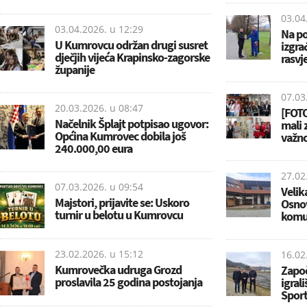
03.04
03.04.2026. u
12:29
Na p
U Kumrovcu održan drugi susret
izgra
dječjih vijeća Krapinsko-zagorske
rasvj
županije
07.03
20.03.2026. u
08:47
[FOTO
Načelnik Šplajt potpisao ugovor:
mali 
Općina Kumrovec dobila još
važno
240.000,00 eura
27.02
07.03.2026. u
09:54
Velik
Majstori, prijavite se: Uskoro
Osnov
turnir u belotu u Kumrovcu
komun
23.02.2026. u
15:12
16.02
Kumrovečka udruga Grozd
Započ
proslavila 25 godina postojanja
igrali
Sport