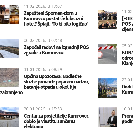
11.02.2026. u
17:07
11.02
Zapušteni Spomen-dom u
Kumrovcu postat će luksuzni
[FOTO
hotel? Šplajt: 'To bi bilo logično'
POS z
cijen
06.02.2026. u
07:48
05.02
Započeli radovi na izgradnji POS
zgrade u Kumrovcu
KONAČ
odron
Klanj
31.01.2026. u
08:59
Općina upozorava: Nadležne
23.01
službe provode pojačani nadzor,
Dođit
bacanje otpada u okoliš je
Kumr
zabranjeno
20.01.2026. u
15:33
16.01
Centar za posjetitelje Kumrovec
Prora
dobio je vlastitu sunčanu
godin
elektranu