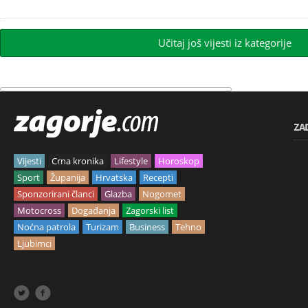
Učitaj još vijesti iz kategorije
ZA
Vijesti
Crna kronika
Lifestyle
Horoskop
Sport
Županija
Hrvatska
Recepti
Sponzorirani članci
Glazba
Nogomet
Motocross
Događanja
Zagorski list
Noćna patrola
Turizam
Business
Tehno
Ljubimci

