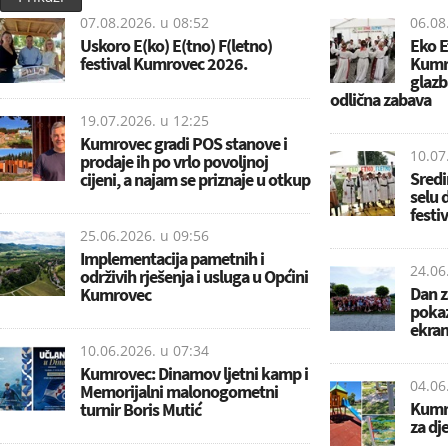
07.08.2026. u
08:52
06.08
Uskoro E(ko) E(tno) F(letno)
Eko E
festival Kumrovec 2026.
Kumro
glazb
odlična zabava
19.07.2026. u
12:25
Kumrovec gradi POS stanove i
10.07
prodaje ih po vrlo povoljnoj
Sredi
cijeni, a najam se priznaje u otkup
selu 
festiv
25.06.2026. u
09:56
Implementacija pametnih i
24.06
održivih rješenja i usluga u Općini
Dan z
Kumrovec
pokaz
ekra
10.06.2026. u
07:34
Kumrovec: Dinamov ljetni kamp i
04.06
Memorijalni malonogometni
Kumro
turnir Boris Mutić
za dj