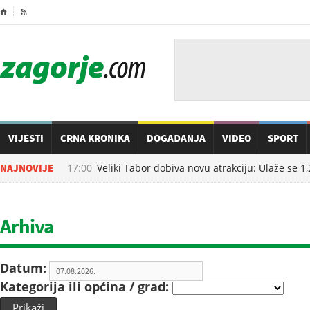
⌂

VIJESTI
CRNA KRONIKA
DOGAĐANJA
VIDEO
SPORT
07.08.2026. u
NAJNOVIJE
17:00
Veliki Tabor dobiva novu atrakciju: Ulaže se 1,2 
Arhiva
Datum:
Kategorija ili općina / grad:
Prikaži