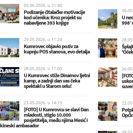
03.06.2026. u
21:40
30.05
Podizanje čitalačke motivacije
kod učenika: Kroz projekt su
U nedj
nabavljene 393 knjige
998’
29.05.2026. u
11:24
28.05
Kumrovec objavio poziv za
Šplaj
kupnju POS stanova, evo detalja
'Oček
28.05.2026. u
11:00
26.05
U Kumrovec stiže Dinamov ljetni
[FOTO
kamp, a zadnji dan vas čeka
uskor
spektakl u Starom selu!
suven
23.05.2026. u
14:13
22.05
[FOTO] U Kumrovcu se slavi Dan
Potpi
mladosti, stiglo 10.000
Općin
posjetitelja, među njima Mesić i
kineski ambasador
04.05