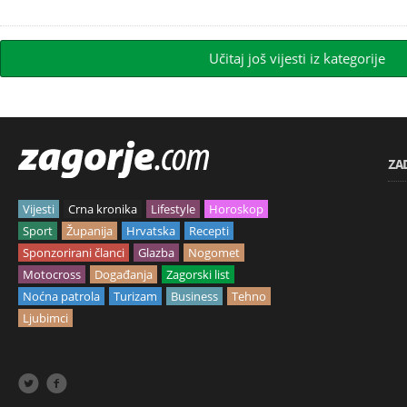
Učitaj još vijesti iz kategorije
ZA
Vijesti
Crna kronika
Lifestyle
Horoskop
Sport
Županija
Hrvatska
Recepti
Sponzorirani članci
Glazba
Nogomet
Motocross
Događanja
Zagorski list
Noćna patrola
Turizam
Business
Tehno
Ljubimci

