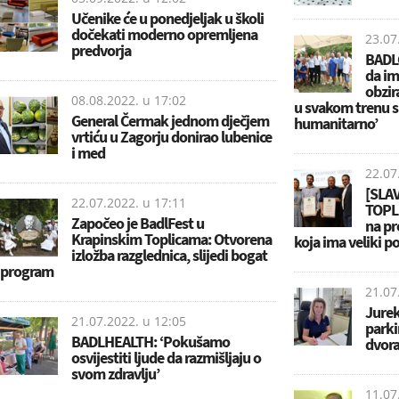
Učenike će u ponedjeljak u školi
dočekati moderno opremljena
23.07
predvorja
BADLG
da im
obzir
08.08.2022. u
17:02
u svakom trenu s
General Čermak jednom dječjem
humanitarno’
vrtiću u Zagorju donirao lubenice
i med
22.07
[SLA
22.07.2022. u
17:11
TOPLI
Započeo je BadlFest u
na pr
Krapinskim Toplicama: Otvorena
koja ima veliki p
izložba razglednica, slijedi bogat
program
21.07
Jurek
21.07.2022. u
12:05
parki
BADLHEALTH: ‘Pokušamo
dvora
osvijestiti ljude da razmišljaju o
svom zdravlju’
11.07