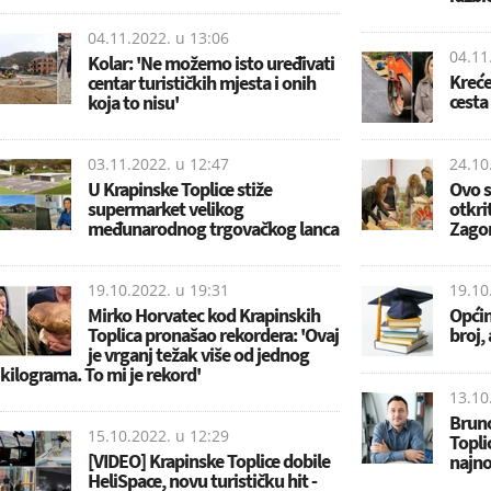
04.11.2022. u
13:06
04.11
Kolar: 'Ne možemo isto uređivati
Kreće
centar turističkih mjesta i onih
cesta
koja to nisu'
03.11.2022. u
12:47
24.10
U Krapinske Toplice stiže
Ovo su
supermarket velikog
otkri
međunarodnog trgovačkog lanca
Zago
19.10.2022. u
19:31
19.10
Mirko Horvatec kod Krapinskih
Općin
Toplica pronašao rekordera: 'Ovaj
broj, 
je vrganj težak više od jednog
kilograma. To mi je rekord'
13.10
Bruno
15.10.2022. u
12:29
Topli
[VIDEO] Krapinske Toplice dobile
najno
HeliSpace, novu turističku hit -