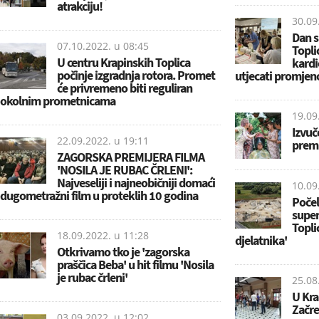
atrakciju!
30.09
Dan s
07.10.2022. u
08:45
Topli
U centru Krapinskih Toplica
kardi
počinje izgradnja rotora. Promet
utjecati promjen
će privremeno biti reguliran
okolnim prometnicama
19.09
Izvuč
22.09.2022. u
19:11
premi
ZAGORSKA PREMIJERA FILMA
'NOSILA JE RUBAC ČRLENI':
Najveseliji i najneobičniji domaći
10.09
dugometražni film u proteklih 10 godina
Počel
supe
Topli
18.09.2022. u
11:28
djelatnika'
Otkrivamo tko je 'zagorska
praščica Beba' u hit filmu 'Nosila
je rubac črleni'
25.08
U Kra
Začre
03.09.2022. u
12:02