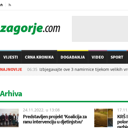
⌂

VIJESTI
CRNA KRONIKA
DOGAĐANJA
VIDEO
SPORT
07.08.2026. u
NAJNOVIJE
06:35
Izbjegavajte ove 3 namirnice tijekom velikih vru
Arhiva
24.11.2022. u
13:08
17.11
Predstavljen projekt 'Koalicija za
KRŠ I
ranu intervenciju u djetinjstvu'
polom
razbio