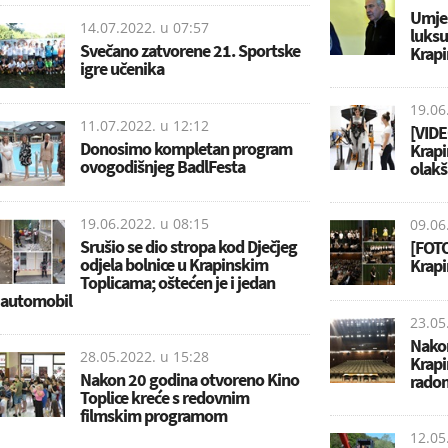
Umjes
14.07.2022. u
07:57
luks
Svečano zatvorene 21. Sportske
Krap
igre učenika
19.06
11.07.2022. u
12:12
[VIDE
Donosimo kompletan program
Krapi
ovogodišnjeg BadlFesta
olakš
19.06.2022. u
08:15
09.06
Srušio se dio stropa kod Dječjeg
[FOTO
odjela bolnice u Krapinskim
Krapi
Toplicama; oštećen je i jedan
automobil
23.05
Nakon
28.05.2022. u
15:28
Krapi
Nakon 20 godina otvoreno Kino
rado
Toplice kreće s redovnim
filmskim programom
12.05