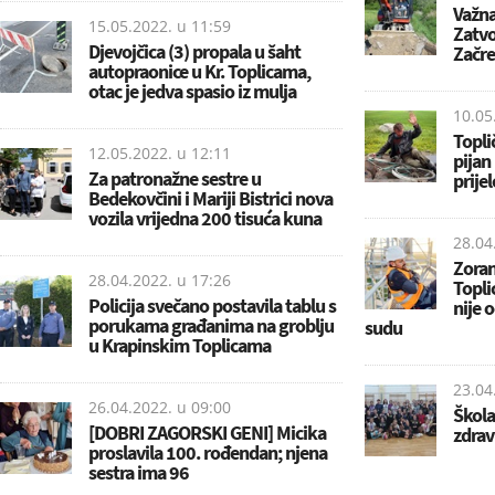
Važna
15.05.2022. u
11:59
Zatvo
Djevojčica (3) propala u šaht
Začre
autopraonice u Kr. Toplicama,
otac je jedva spasio iz mulja
10.05
Topli
12.05.2022. u
12:11
pijan
Za patronažne sestre u
prije
Bedekovčini i Mariji Bistrici nova
vozila vrijedna 200 tisuća kuna
28.04
Zoran
28.04.2022. u
17:26
Topli
Policija svečano postavila tablu s
nije 
porukama građanima na groblju
sudu
u Krapinskim Toplicama
23.04
26.04.2022. u
09:00
Škola
[DOBRI ZAGORSKI GENI] Micika
zdrav
proslavila 100. rođendan; njena
sestra ima 96