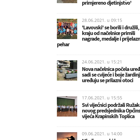
primjereno djetinjstvo'
28.06.2021. u
09:15
'Lavovski' se borili i družili,
kraju od načelnice primili
nagrade, medalje i prijelazn
pehar
24.06.2021. u
15:21
Nova načelnica počela uređi
sadi se cvijeće i boje žardin
uređuju se prilazni otoci
17.06.2021. u
15:55
Svi vijećnici podržali Ružak
novog predsjednika Općin
vijeća Krapinskih Toplica
09.06.2021. u
14:00