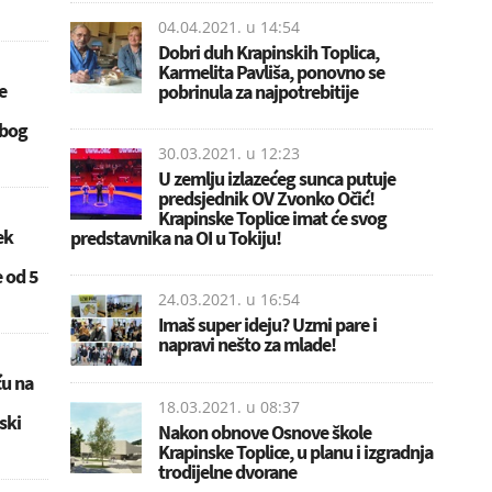
04.04.2021. u
14:54
Dobri duh Krapinskih Toplica,
Karmelita Pavliša, ponovno se
e
pobrinula za najpotrebitije
zbog
30.03.2021. u
12:23
U zemlju izlazećeg sunca putuje
predsjednik OV Zvonko Očić!
Krapinske Toplice imat će svog
ek
predstavnika na OI u Tokiju!
e od 5
24.03.2021. u
16:54
Imaš super ideju? Uzmi pare i
napravi nešto za mlade!
ću na
18.03.2021. u
08:37
ski
Nakon obnove Osnove škole
Krapinske Toplice, u planu i izgradnja
trodijelne dvorane