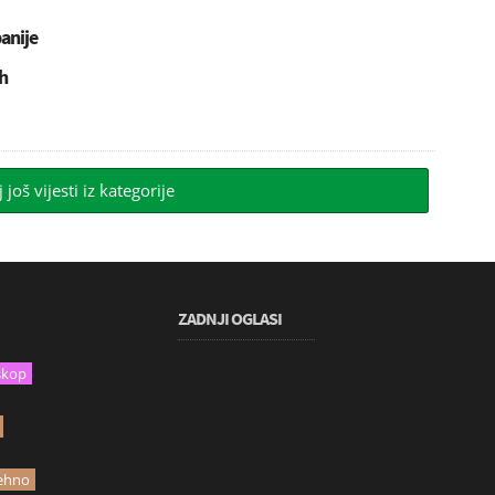
panije
h
j još vijesti iz kategorije
ZADNJI OGLASI
skop
ehno