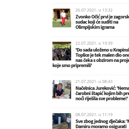
26.07.2021. u
13:32
Zvonko Očić prvi je zagorsk
sudac koji će suditi na
Olimpijskim igrama
22.07.2021. u
19:39
'Do sada uloženo u Krapins
Toplice je tek malen dio on
nas čeka s obzirom na proj
koje smo pripremili'
21.07.2021. u
08:43
Načelnica Jureković: 'Ne
čarobni štapić kojim bih pr
noći riješila sve probleme!'
08.07.2021. u
11:19
Sve zbog jednog dječaka: 
Damiru moramo osigurati