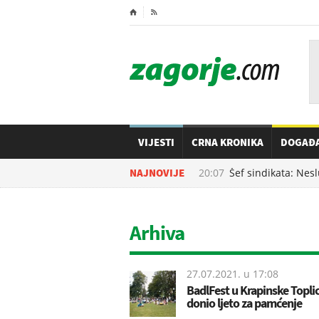
⌂

VIJESTI
CRNA KRONIKA
DOGAĐ
08.08.2026. u
NAJNOVIJE
20:07
Šef sindikata: Nesluž
Arhiva
27.07.2021. u
17:08
BadlFest u Krapinske Topli
donio ljeto za pamćenje