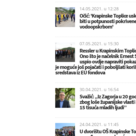
14.05.2021. u
12:28
Očić: 'Krapinske Toplice us
biti u potpunosti pokriven
vodoopskrbom'
07.05.2021. u
15:30
Ressler u Krapinskim Topl
Ono što je načelnik Ernest 
uspio ovdje napraviti poka
je moguće još pojačati i poboljšati kori
sredstava iz EU fondova
30.04.2021. u
16:54
Svažić: „Iz Zagorja u 20 go
zbog loše županijske vlasti i
15 tisuća mladih ljudi”
24.04.2021. u
11:45
U dvorištu OŠ Krapinske To