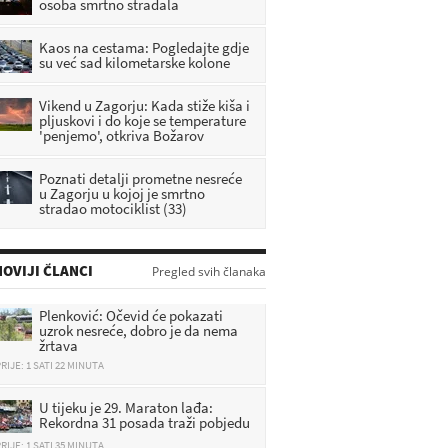
osoba smrtno stradala
Kaos na cestama: Pogledajte gdje
su već sad kilometarske kolone
Vikend u Zagorju: Kada stiže kiša i
pljuskovi i do koje se temperature
'penjemo', otkriva Božarov
Poznati detalji prometne nesreće
u Zagorju u kojoj je smrtno
stradao motociklist (33)
OVIJI ČLANCI
Pregled svih članaka
Plenković: Očevid će pokazati
uzrok nesreće, dobro je da nema
žrtava
RIJE: 1 SATI 22 MINUTA
U tijeku je 29. Maraton lađa:
Rekordna 31 posada traži pobjedu
RIJE: 1 SATI 35 MINUTA