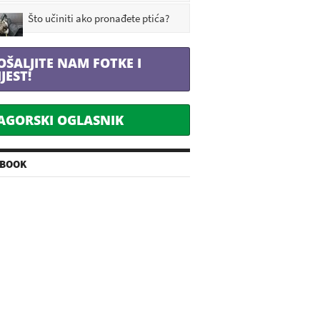
Što učiniti ako pronađete ptića?
OŠALJITE NAM FOTKE I
IJEST!
AGORSKI OGLASNIK
EBOOK