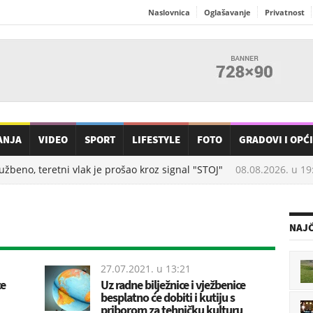
Naslovnica
Oglašavanje
Privatnost
ANJA
VIDEO
SPORT
LIFESTYLE
FOTO
GRADOVI I OPĆ
beno, teretni vlak je prošao kroz signal "STOJ"
08.08.2026. u
19:5
NAJČ
27.07.2021. u
13:21
ce
Uz radne bilježnice i vježbenice
besplatno će dobiti i kutiju s
priborom za tehničku kulturu,