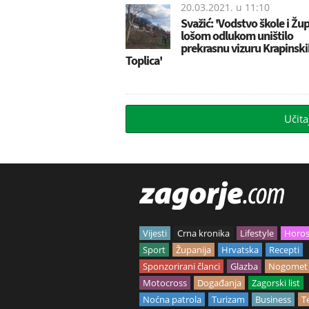
20.03.2021. u
11:10
Svažić: 'Vodstvo škole i Žu
lošom odlukom uništilo
prekrasnu vizuru Krapinski
Toplica'
Učita
Vijesti
Crna kronika
Lifestyle
Horo
Sport
Županija
Hrvatska
Recepti
Sponzorirani članci
Glazba
Nogomet
Motocross
Događanja
Zagorski list
Noćna patrola
Turizam
Business
T