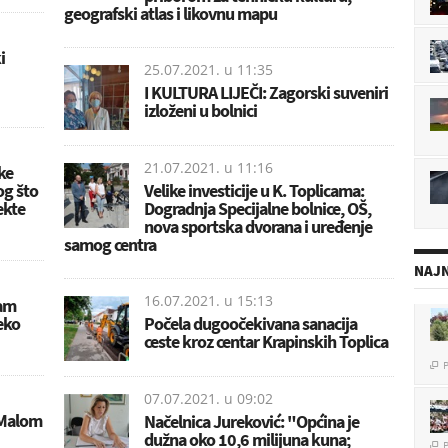
geografski atlas i likovnu mapu
i
25.07.2021. u
11:35
I KULTURA LIJEČI: Zagorski suveniri
izloženi u bolnici
21.07.2021. u
11:16
ke
og što
Velike investicije u K. Toplicama:
ekte
Dogradnja Specijalne bolnice, OŠ,
nova sportska dvorana i uređenje
samog centra
NAJN
16.07.2021. u
15:13
mam
eko
Počela dugoočekivana sanacija
ceste kroz centar Krapinskih Toplica
P

07.07.2021. u
09:02
'Malom
Načelnica Jureković: "Općina je
P

dužna oko 10,6 milijuna kuna;