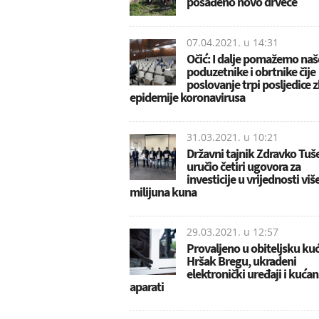
posađeno novo drveće
07.04.2021. u
14:31
Očić: I dalje pomažemo naš
poduzetnike i obrtnike čije
poslovanje trpi posljedice 
epidemije koronavirusa
31.03.2021. u
10:21
Državni tajnik Zdravko Tuš
uručio četiri ugovora za
investicije u vrijednosti viš
milijuna kuna
29.03.2021. u
12:57
Provaljeno u obiteljsku ku
Hršak Bregu, ukradeni
elektronički uređaji i kućan
aparati