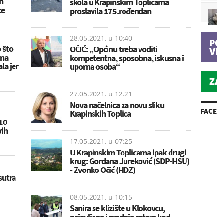
n
škola u Krapinskim Toplicama
ce
proslavila 175.rođendan
28.05.2021. u
10:40
P
o što
OČIĆ: „Općinu treba voditi
V
ana
kompetentna, sposobna, iskusna i
la jer
uporna osoba“
Z
27.05.2021. u
12:21
Nova načelnica za novu sliku
FAC
Krapinskih Toplica
 10
vih
17.05.2021. u
07:25
U Krapinskim Toplicama ipak drugi
krug: Gordana Jureković (SDP-HSU)
- Zvonko Očić (HDZ)
utra
08.05.2021. u
10:15
Sanira se klizište u Klokovcu,
najavljena i gradnja rotora kod