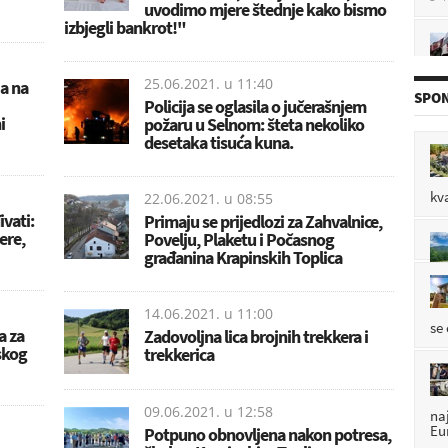
uvodimo mjere štednje kako bismo
izbjegli bankrot!"
P

25.06.2021. u
11:40
 a na
SPON
Policija se oglasila o jučerašnjem
i
požaru u Selnom: šteta nekoliko
desetaka tisuća kuna.
P

kv
22.06.2021. u
08:55
vati:
Primaju se prijedlozi za Zahvalnice,
P

jere,
Povelju, Plaketu i Počasnog
građanina Krapinskih Toplica
14.06.2021. u
11:00
se
a za
Zadovoljna lica brojnih trekkera i
skog
trekkerica
09.06.2021. u
12:58
na
Eu
Potpuno obnovljena nakon potresa,