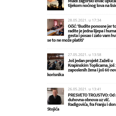
Mladi zagorski lovac upuca
tijekom noćnog lova na lisi
28.05.2021. u
17:34
Očić: 'Budite ponosne jer t
radite je jedna lijepa i hum
gesta i posao i zato vam hva
se to ne može platiti'
27.05.2021. u
13:58
Još jedan projekt Zaželi u
Krapinskim Toplicama, još
zaposlenih žena i još 60 no
korisnika
26.05.2021. u
13:41
PRESVETO TROJSTVO: Od s
duhovna obnova uz vlč.
Radigovića, fra Franju i don
Stojića