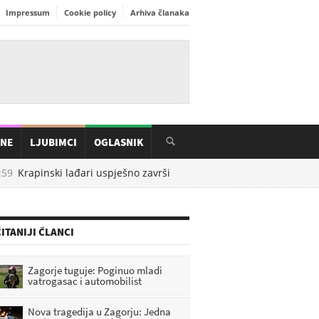
Impressum
Cookie policy
Arhiva članaka
INE
LJUBIMCI
OGLASNIK
9
Krapinski lađari uspješno završili 29. Maraton lađa na Neretvi
ITANIJI ČLANCI
Zagorje tuguje: Poginuo mladi
vatrogasac i automobilist
Nova tragedija u Zagorju: Jedna